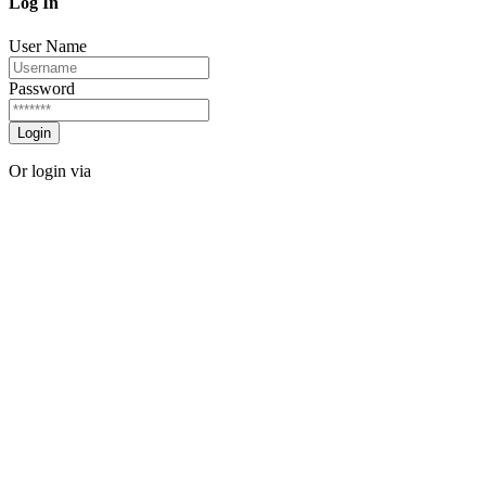
Log In
User Name
Password
Login
Or login via
Facebook
Twitter
Forgot password?
Sign Up
Sign Up