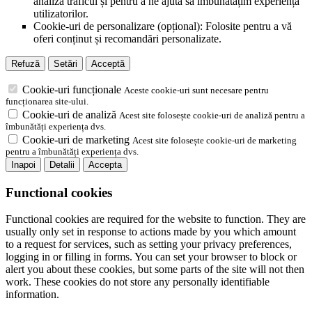
analiza traficul și pentru a ne ajuta să îmbunătățim experiența
utilizatorilor.
Cookie-uri de personalizare (opțional): Folosite pentru a vă
oferi conținut și recomandări personalizate.
Refuză
Setări
Acceptă
Cookie-uri funcționale
Aceste cookie-uri sunt necesare pentru
funcționarea site-ului.
Cookie-uri de analiză
Acest site folosește cookie-uri de analiză pentru a
îmbunătăți experiența dvs.
Cookie-uri de marketing
Acest site folosește cookie-uri de marketing
pentru a îmbunătăți experiența dvs.
Inapoi
Detalii
Accepta
Functional cookies
Functional cookies are required for the website to function. They are
usually only set in response to actions made by you which amount
to a request for services, such as setting your privacy preferences,
logging in or filling in forms. You can set your browser to block or
alert you about these cookies, but some parts of the site will not then
work. These cookies do not store any personally identifiable
information.