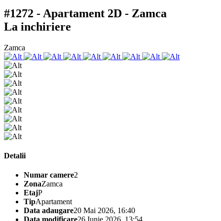
#1272 - Apartament 2D - Zamca
La inchiriere
Zamca
Detalii
Numar camere
2
Zona
Zamca
Etaj
P
Tip
Apartament
Data adaugare
20 Mai 2026, 16:40
Data modificare
26 Iunie 2026, 13:54