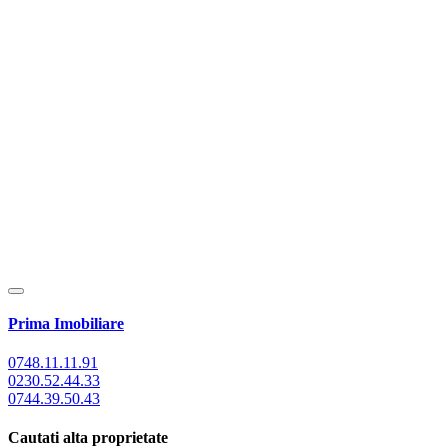
Prima Imobiliare
0748.11.11.91
0230.52.44.33
0744.39.50.43
Cautati alta proprietate