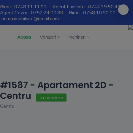
Birou:
0748.11.11.91
Agent Luminita:
0744.39.50.43
Agent Cezar:
0752.24.00.80
Birou:
0758.10.90.00
prima.imobiliare@gmail.com
Acasa
Vanzari
Inchirieri
#1587 - Apartament 2D -
Centru
La inchiriere
Centru