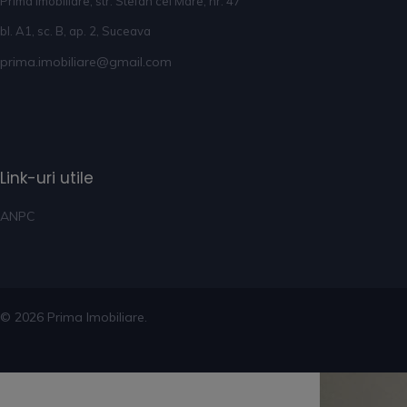
Prima Imobiliare, str. Stefan cel Mare, nr. 47
bl. A1, sc. B, ap. 2, Suceava
prima.imobiliare@gmail.com
Link-uri utile
ANPC
© 2026 Prima Imobiliare.