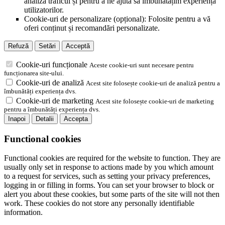
analiza traficul și pentru a ne ajuta să îmbunătățim experiența
utilizatorilor.
Cookie-uri de personalizare (opțional): Folosite pentru a vă
oferi conținut și recomandări personalizate.
Refuză
Setări
Acceptă
Cookie-uri funcționale
Aceste cookie-uri sunt necesare pentru
funcționarea site-ului.
Cookie-uri de analiză
Acest site folosește cookie-uri de analiză pentru a
îmbunătăți experiența dvs.
Cookie-uri de marketing
Acest site folosește cookie-uri de marketing
pentru a îmbunătăți experiența dvs.
Inapoi
Detalii
Accepta
Functional cookies
Functional cookies are required for the website to function. They are
usually only set in response to actions made by you which amount
to a request for services, such as setting your privacy preferences,
logging in or filling in forms. You can set your browser to block or
alert you about these cookies, but some parts of the site will not then
work. These cookies do not store any personally identifiable
information.