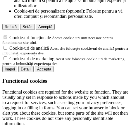
analiza traficul și pentru a ne ajuta să îmbunătățim experiența
utilizatorilor.
Cookie-uri de personalizare (opțional): Folosite pentru a vă
oferi conținut și recomandări personalizate.
Refuză
Setări
Acceptă
Cookie-uri funcționale
Aceste cookie-uri sunt necesare pentru
funcționarea site-ului.
Cookie-uri de analiză
Acest site folosește cookie-uri de analiză pentru a
îmbunătăți experiența dvs.
Cookie-uri de marketing
Acest site folosește cookie-uri de marketing
pentru a îmbunătăți experiența dvs.
Inapoi
Detalii
Accepta
Functional cookies
Functional cookies are required for the website to function. They are
usually only set in response to actions made by you which amount
to a request for services, such as setting your privacy preferences,
logging in or filling in forms. You can set your browser to block or
alert you about these cookies, but some parts of the site will not then
work. These cookies do not store any personally identifiable
information.