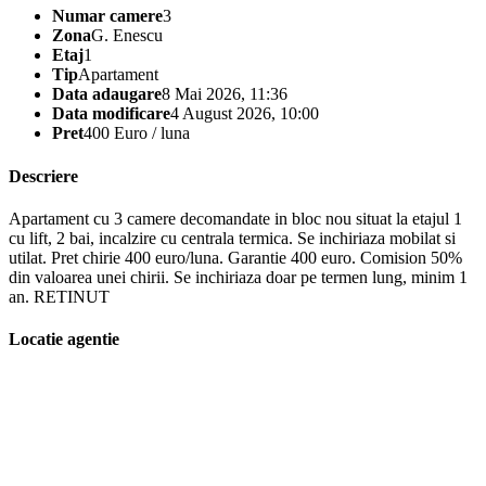
Numar camere
3
Zona
G. Enescu
Etaj
1
Tip
Apartament
Data adaugare
8 Mai 2026, 11:36
Data modificare
4 August 2026, 10:00
Pret
400 Euro / luna
Descriere
Apartament cu 3 camere decomandate in bloc nou situat la etajul 1
cu lift, 2 bai, incalzire cu centrala termica. Se inchiriaza mobilat si
utilat. Pret chirie 400 euro/luna. Garantie 400 euro. Comision 50%
din valoarea unei chirii. Se inchiriaza doar pe termen lung, minim 1
an. RETINUT
Locatie agentie