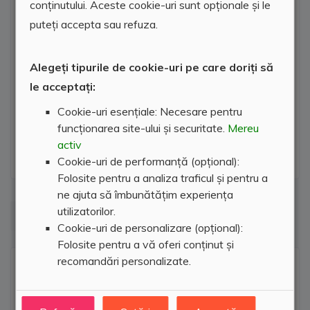
conținutului. Aceste cookie-uri sunt opționale și le
puteți accepta sau refuza.
Alegeți tipurile de cookie-uri pe care doriți să
le acceptați:
Cookie-uri esențiale: Necesare pentru
funcționarea site-ului și securitate.
Mereu
activ
Cookie-uri de performanță (opțional):
Folosite pentru a analiza traficul și pentru a
ne ajuta să îmbunătățim experiența
utilizatorilor.
Cookie-uri de personalizare (opțional):
Prima Imobiliare
Folosite pentru a vă oferi conținut și
recomandări personalizate.
0748.11.11.91
0230.52.44.33
0744.39.50.43