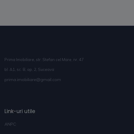
Prima Imobiliare, str. Stefan cel Mare, nr. 47
bl. A1, sc. B, ap. 2, Suceava
prima.imobiliare@gmail.com
Link-uri utile
ANPC