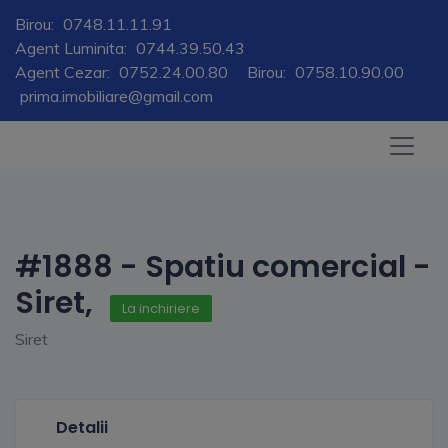
Birou:
0748.11.11.91
Agent Luminita:
0744.39.50.43
Agent Cezar:
0752.24.00.80
Birou:
0758.10.90.00
prima.imobiliare@gmail.com
#1888 - Spatiu comercial -
Siret,
La inchiriere
Siret
Detalii