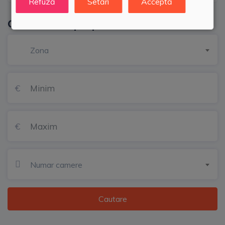
Refuză
Setări
Acceptă
Cautati alta proprietate
Zona
Numar camere
Cautare