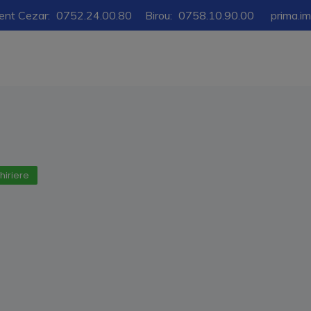
ent Cezar:
0752.24.00.80
Birou:
0758.10.90.00
prima.i
hiriere