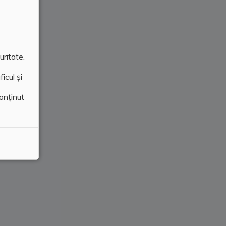
uritate.
icul și
conținut