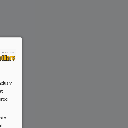
nclusiv
st
area
ența
i.