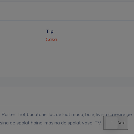
Tip
Casa
arter : hol, bucatarie, loc de luat masa, baie, living cu iesire pe
 masina de spalat haine, masina de spalat vase, TV. Chirie 700
Next