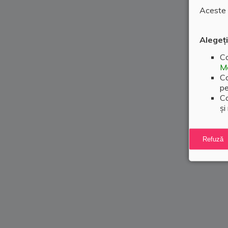
Aceste c
Alegeți
Co
Me
Co
pe
Co
și
Refuză