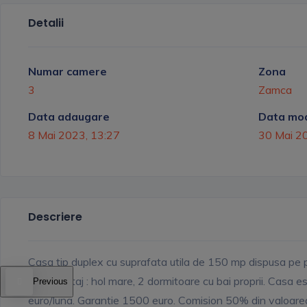
Detalii
Numar camere
Zona
3
Zamca
Data adaugare
Data mod
8 Mai 2023, 13:27
30 Mai 2
Descriere
Casa tip duplex cu suprafata utila de 150 mp dispusa pe parte
terasa. Etaj : hol mare, 2 dormitoare cu bai proprii. Casa 
Previous
euro/luna. Garantie 1500 euro. Comision 50% din valoarea u