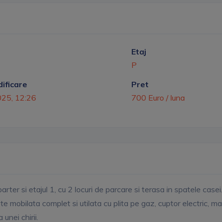
Etaj
P
ificare
Pret
025, 12:26
700 Euro / luna
r si etajul 1, cu 2 locuri de parcare si terasa in spatele casei. P
este mobilata complet si utilata cu plita pe gaz, cuptor electric,
nei chirii.