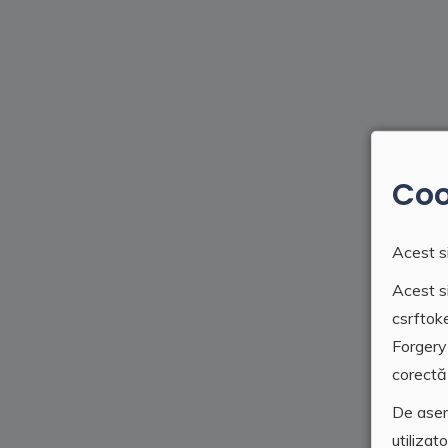
Coo
Acest si
Acest si
csrftok
Forgery
corectă 
De asem
utilizat