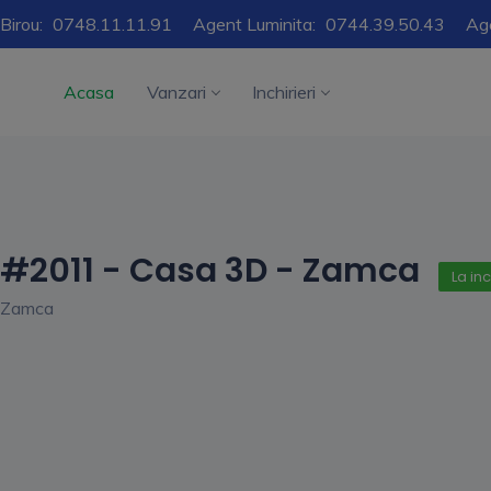
Birou:
0748.11.11.91
Agent Luminita:
0744.39.50.43
Ag
Acasa
Vanzari
Inchirieri
#2011 - Casa 3D - Zamca
La inc
Zamca