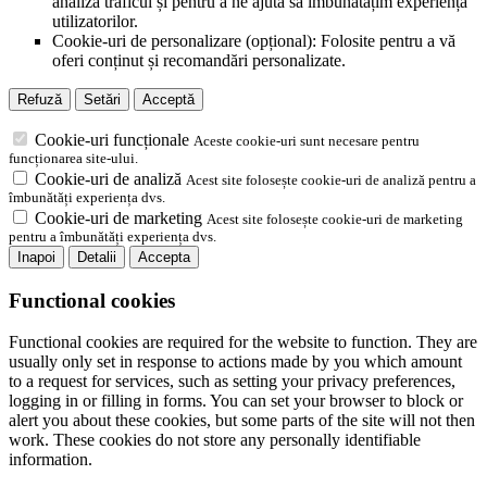
analiza traficul și pentru a ne ajuta să îmbunătățim experiența
utilizatorilor.
Cookie-uri de personalizare (opțional): Folosite pentru a vă
oferi conținut și recomandări personalizate.
Refuză
Setări
Acceptă
Cookie-uri funcționale
Aceste cookie-uri sunt necesare pentru
funcționarea site-ului.
Cookie-uri de analiză
Acest site folosește cookie-uri de analiză pentru a
îmbunătăți experiența dvs.
Cookie-uri de marketing
Acest site folosește cookie-uri de marketing
pentru a îmbunătăți experiența dvs.
Inapoi
Detalii
Accepta
Functional cookies
Functional cookies are required for the website to function. They are
usually only set in response to actions made by you which amount
to a request for services, such as setting your privacy preferences,
logging in or filling in forms. You can set your browser to block or
alert you about these cookies, but some parts of the site will not then
work. These cookies do not store any personally identifiable
information.