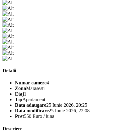
Detalii
Numar camere
4
Zona
Marasesti
Etaj
1
Tip
Apartament
Data adaugare
25 Iunie 2026, 20:25
Data modificare
25 Iunie 2026, 22:08
Pret
550 Euro / luna
Descriere