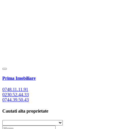
Prima Imobiliare
0748.11.11.91
0230.52.44.33
0744.39.50.43
Cautati alta proprietate