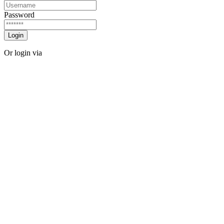
Password
Login
Or login via
Facebook
Twitter
Forgot password?
Sign Up
Sign Up
Or login via