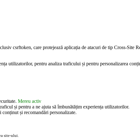
inclusiv csrftoken, care protejează aplicația de atacuri de tip Cross-Sit
 utilizatorilor, pentru analiza traficului și pentru personalizarea conțin
ecuritate.
Mereu activ
aficul și pentru a ne ajuta să îmbunătățim experiența utilizatorilor.
i conținut și recomandări personalizate.
a site-ului.