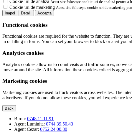
Cookie-uri de analiză
Acest site folosește cookie-uri de analiză pentru a 
Cookie-uri de marketing
Acest site folosește cookie-uri de marketing pen
Inapoi
Detalii
Accepta
Functional cookies
Functional cookies are required for the website to function. They are 
in or filling in forms. You can set your browser to block or alert you 
Analytics cookies
Analytics cookies allow us to count visits and traffic sources, so we
move around the site. All information these cookies collect is aggreg
Marketing cookies
Marketing cookies are used to track visitors across websites. The inten
advertisers. If you do not allow these cookies, you will experience less
Back
Birou:
0748.11.11.91
Agent Luminita:
0744.39.50.43
Agent Cezar:
0752.24.00.80