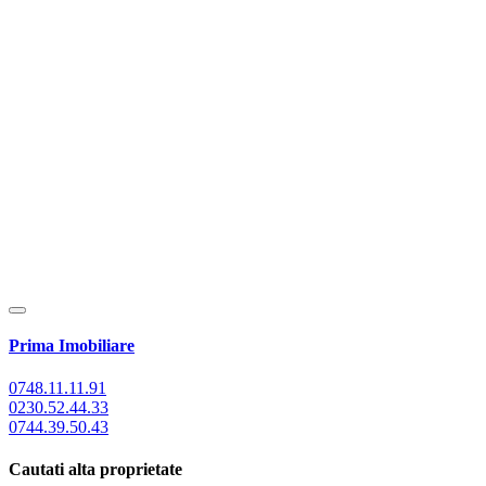
Prima Imobiliare
0748.11.11.91
0230.52.44.33
0744.39.50.43
Cautati alta proprietate