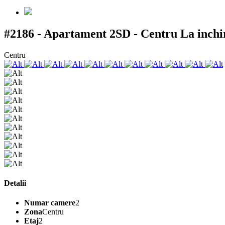
#2186 - Apartament 2SD - Centru
La inchi
Centru
Detalii
Numar camere
2
Zona
Centru
Etaj
2