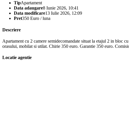
Tip
Apartament
Data adaugare
8 Iunie 2026, 10:41
Data modificare
13 Iulie 2026, 12:09
Pret
350 Euro / luna
Descriere
Apartament cu 2 camere semidecomandate situat la etajul 2 in bloc cu lift
orasului, mobilat si utilat. Chirie 350 euro. Garantie 350 euro. Comisi
Locatie agentie