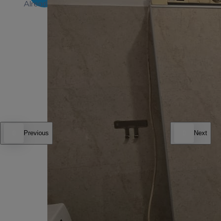
Already Have An Account?
Go For LogIn
Previous
Next