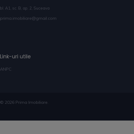
bl. A1, sc. B, ap. 2, Suceava
prima.imobiliare@gmail.com
Link-uri utile
ANPC
© 2026 Prima Imobiliare.