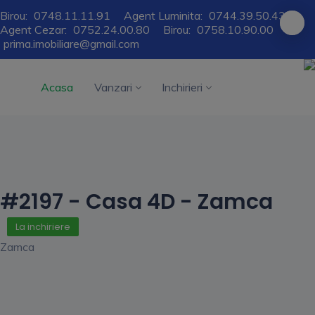
Birou:
0748.11.11.91
Agent Luminita:
0744.39.50.43
Agent Cezar:
0752.24.00.80
Birou:
0758.10.90.00
prima.imobiliare@gmail.com
Acasa
Vanzari
Inchirieri
#2197 - Casa 4D - Zamca
La inchiriere
Zamca