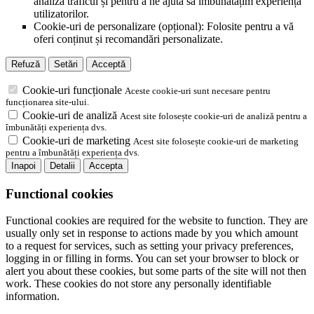
analiza traficul și pentru a ne ajuta să îmbunătățim experiența
utilizatorilor.
Cookie-uri de personalizare (opțional): Folosite pentru a vă
oferi conținut și recomandări personalizate.
Refuză
Setări
Acceptă
Cookie-uri funcționale
Aceste cookie-uri sunt necesare pentru
funcționarea site-ului.
Cookie-uri de analiză
Acest site folosește cookie-uri de analiză pentru a
îmbunătăți experiența dvs.
Cookie-uri de marketing
Acest site folosește cookie-uri de marketing
pentru a îmbunătăți experiența dvs.
Inapoi
Detalii
Accepta
Functional cookies
Functional cookies are required for the website to function. They are
usually only set in response to actions made by you which amount
to a request for services, such as setting your privacy preferences,
logging in or filling in forms. You can set your browser to block or
alert you about these cookies, but some parts of the site will not then
work. These cookies do not store any personally identifiable
information.