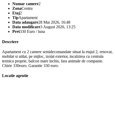
Numar camere
2
Zona
Centru
Etaj
2
Tip
Apartament
Data adaugare
28 Mai 2026, 16:48
Data modificare
3 August 2026, 13:25
Pret
330 Euro / luna
Descriere
Apartament cu 2 camere semidecomandate situat la etajul 2, renovat,
mobilat si utilat, pe mijloc, izolat exterior, incalzirea cu centrala
termica proprie, balcon mare inchis, fara animale de companie.
Chirie 330euro. Garantie 330 euro.
Locatie agentie