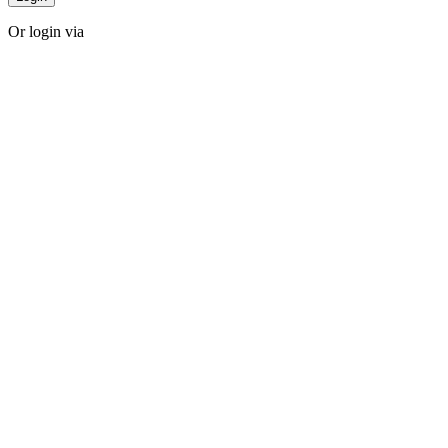
Or login via
Facebook
Twitter
Forgot password?
Sign Up
Sign Up
Or login via
Facebook
Twitter
Already Have An Account?
Go For LogIn