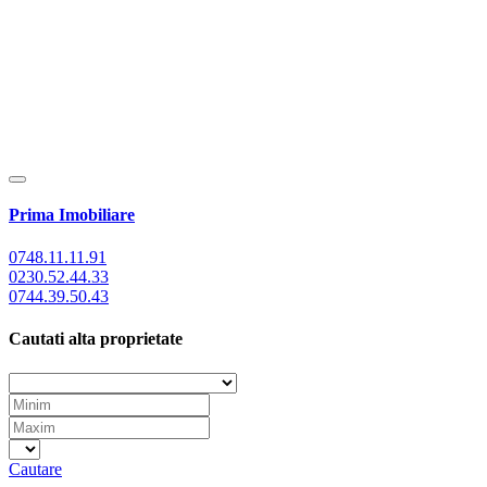
Prima Imobiliare
0748.11.11.91
0230.52.44.33
0744.39.50.43
Cautati alta proprietate
Cautare