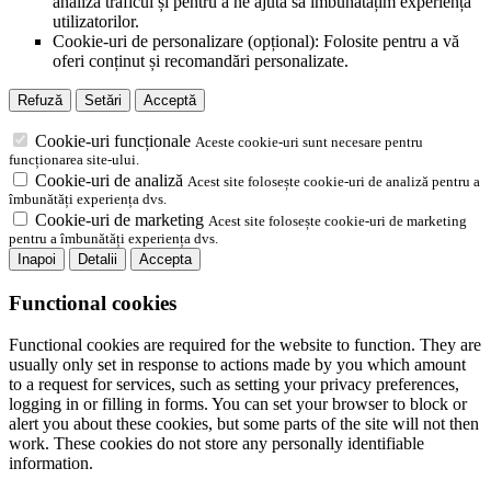
analiza traficul și pentru a ne ajuta să îmbunătățim experiența
utilizatorilor.
Cookie-uri de personalizare (opțional): Folosite pentru a vă
oferi conținut și recomandări personalizate.
Refuză
Setări
Acceptă
Cookie-uri funcționale
Aceste cookie-uri sunt necesare pentru
funcționarea site-ului.
Cookie-uri de analiză
Acest site folosește cookie-uri de analiză pentru a
îmbunătăți experiența dvs.
Cookie-uri de marketing
Acest site folosește cookie-uri de marketing
pentru a îmbunătăți experiența dvs.
Inapoi
Detalii
Accepta
Functional cookies
Functional cookies are required for the website to function. They are
usually only set in response to actions made by you which amount
to a request for services, such as setting your privacy preferences,
logging in or filling in forms. You can set your browser to block or
alert you about these cookies, but some parts of the site will not then
work. These cookies do not store any personally identifiable
information.