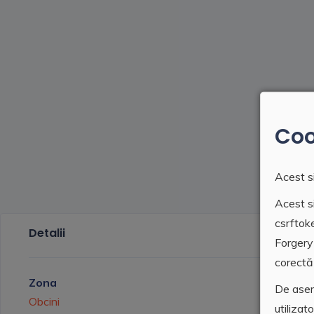
Coo
Acest si
Acest si
csrftok
Detalii
Forgery
corectă 
Zona
Tip
De asem
Obcini
Spatiu co
utilizat