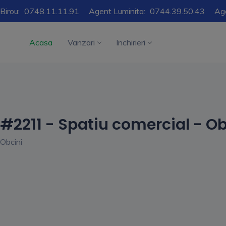
Birou:
0748.11.11.91
Agent Luminita:
0744.39.50.43
Ag
Acasa
Vanzari
Inchirieri
#2211 - Spatiu comercial - Ob
Obcini