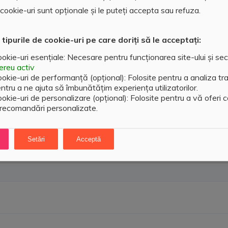
ookie-uri sunt opționale și le puteți accepta sau refuza.
 tipurile de cookie-uri pe care doriți să le acceptați:
okie-uri esențiale: Necesare pentru funcționarea site-ului și sec
reu activ
okie-uri de performanță (opțional): Folosite pentru a analiza traf
ntru a ne ajuta să îmbunătățim experiența utilizatorilor.
okie-uri de personalizare (opțional): Folosite pentru a vă oferi 
 recomandări personalizate.
fata totala de 150 mp( cate 50 mp pe nivel), 2 intrari, 2 bai, in
antia 1500 euro
Setări
Acceptă