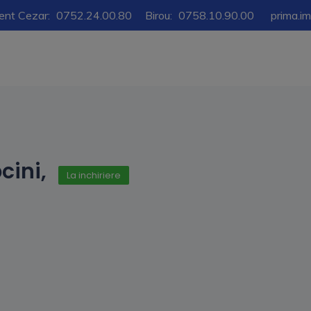
ent Cezar:
0752.24.00.80
Birou:
0758.10.90.00
prima.i
cini,
La inchiriere