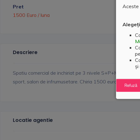
Aceste c
Pret
1500 Euro / luna
Alegeți
Co
Me
Co
Descriere
pe
Co
și
Spatiu comercial de inchiriat pe 3 nivele S+P+Man cu supra
sport, salon de infrumusetare. Chiria 1500 euro/luna. Gar
Refuză
Locatie agentie