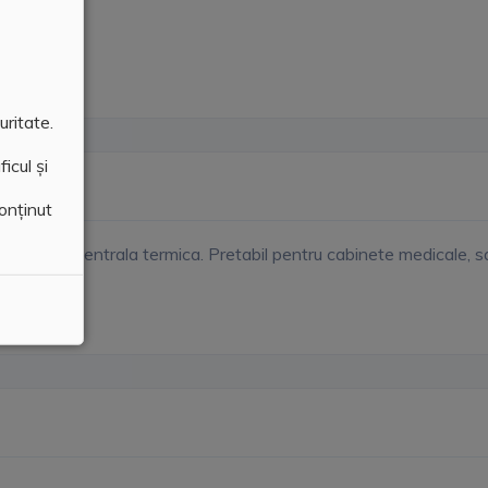
uritate.
icul și
conținut
calzire cu centrala termica. Pretabil pentru cabinete medicale, s