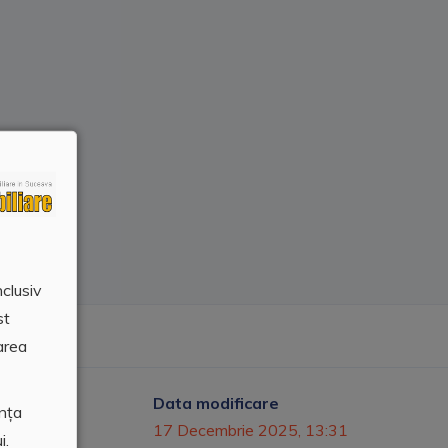
nclusiv
st
area
Data modificare
ența
51
17 Decembrie 2025, 13:31
i.