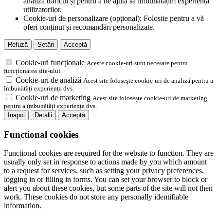
analiza traficul și pentru a ne ajuta să îmbunătățim experiența
utilizatorilor.
Cookie-uri de personalizare (opțional): Folosite pentru a vă
oferi conținut și recomandări personalizate.
Refuză
Setări
Acceptă
Cookie-uri funcționale
Aceste cookie-uri sunt necesare pentru
funcționarea site-ului.
Cookie-uri de analiză
Acest site folosește cookie-uri de analiză pentru a
îmbunătăți experiența dvs.
Cookie-uri de marketing
Acest site folosește cookie-uri de marketing
pentru a îmbunătăți experiența dvs.
Inapoi
Detalii
Accepta
Functional cookies
Functional cookies are required for the website to function. They are
usually only set in response to actions made by you which amount
to a request for services, such as setting your privacy preferences,
logging in or filling in forms. You can set your browser to block or
alert you about these cookies, but some parts of the site will not then
work. These cookies do not store any personally identifiable
information.