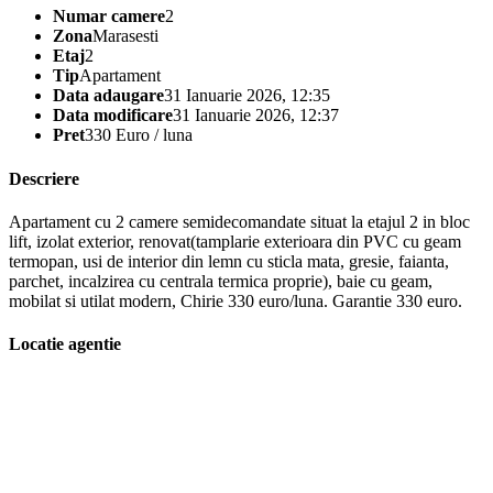
Numar camere
2
Zona
Marasesti
Etaj
2
Tip
Apartament
Data adaugare
31 Ianuarie 2026, 12:35
Data modificare
31 Ianuarie 2026, 12:37
Pret
330 Euro / luna
Descriere
Apartament cu 2 camere semidecomandate situat la etajul 2 in bloc
lift, izolat exterior, renovat(tamplarie exterioara din PVC cu geam
termopan, usi de interior din lemn cu sticla mata, gresie, faianta,
parchet, incalzirea cu centrala termica proprie), baie cu geam,
mobilat si utilat modern, Chirie 330 euro/luna. Garantie 330 euro.
Locatie agentie