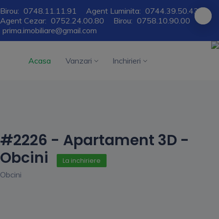
Birou:
0748.11.11.91
Agent Luminita:
0744.39.50.43
Agent Cezar:
0752.24.00.80
Birou:
0758.10.90.00
prima.imobiliare@gmail.com
Acasa
Vanzari
Inchirieri
#2226 - Apartament 3D -
Obcini
La inchiriere
Obcini