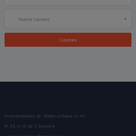
Numar camere
Cautare
Prima Imobiliare, str. Stefan cel Mare, nr. 47
bl. A1, sc. B, ap. 2, Suceava