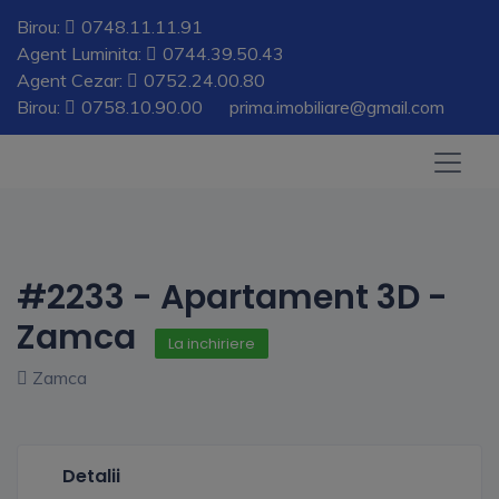
Birou:
0748.11.11.91
Agent Luminita:
0744.39.50.43
Agent Cezar:
0752.24.00.80
Birou:
0758.10.90.00
prima.imobiliare@gmail.com
#2233 - Apartament 3D -
Zamca
La inchiriere
Zamca
Detalii