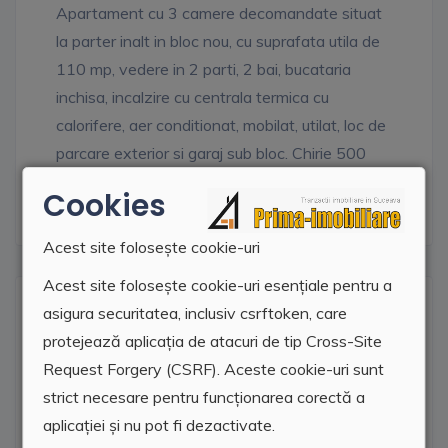
Apartament cu 3 camere decomandate situat
la parter inalt in bloc nou, cu suprafata utila de
110 mp, vedere in 2 parti, 2 bai, bucataria
inchisa, incalzire cu centrala termica cu
calorifere, aer conditionat, mobilat, utilat, loc de
parcare exterior si garaj sub bloc. Chirie 500
euro/luna. Garantie 500 euro.
Cookies
Acest site folosește cookie-uri
Acest site folosește cookie-uri esențiale pentru a
Locatie agentie
asigura securitatea, inclusiv csrftoken, care
protejează aplicația de atacuri de tip Cross-Site
Request Forgery (CSRF). Aceste cookie-uri sunt
strict necesare pentru funcționarea corectă a
aplicației și nu pot fi dezactivate.