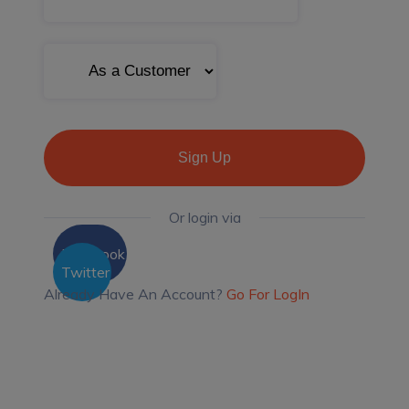
Sign Up
Or login via
Facebook
Twitter
Already Have An Account?
Go For LogIn