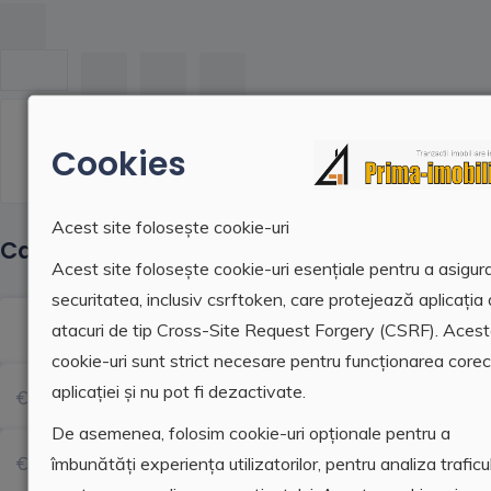
Prima Imobiliare
0748.11.11.91
Cookies
0230.52.44.33
0744.39.50.43
Acest site folosește cookie-uri
Cautati alta proprietate
Acest site folosește cookie-uri esențiale pentru a asigur
securitatea, inclusiv csrftoken, care protejează aplicația
Zona
atacuri de tip Cross-Site Request Forgery (CSRF). Aces
cookie-uri sunt strict necesare pentru funcționarea core
aplicației și nu pot fi dezactivate.
De asemenea, folosim cookie-uri opționale pentru a
îmbunătăți experiența utilizatorilor, pentru analiza traficul