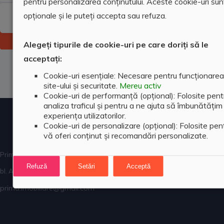
pentru personalizarea conținutului. Aceste cookie-uri sun
opționale și le puteți accepta sau refuza.
Numar camere
Cautare
Alegeți tipurile de cookie-uri pe care doriți să le
acceptați:
Cookie-uri esențiale: Necesare pentru funcționarea
site-ului și securitate.
Mereu activ
Cookie-uri de performanță (opțional): Folosite pent
analiza traficul și pentru a ne ajuta să îmbunătățim
experiența utilizatorilor.
Cookie-uri de personalizare (opțional): Folosite pen
vă oferi conținut și recomandări personalizate.
Prima Imobiliare, str. Stefan cel Mare, nr. 47
Refuză
Setări
Acceptă
bl. A1, sc. B, ap. 2, Suceava
prima.imobiliare@gmail.com