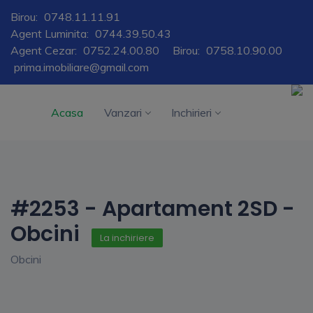
Birou:
0748.11.11.91
Agent Luminita:
0744.39.50.43
Agent Cezar:
0752.24.00.80
Birou:
0758.10.90.00
prima.imobiliare@gmail.com
Acasa
Vanzari
Inchirieri
#2253 - Apartament 2SD -
Obcini
La inchiriere
Obcini