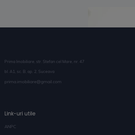
Prima Imobiliare, str. Stefan cel Mare, nr. 47
bl. A1, sc. B, ap. 2, Suceava
prima.imobiliare@gmail.com
Link-uri utile
ANPC