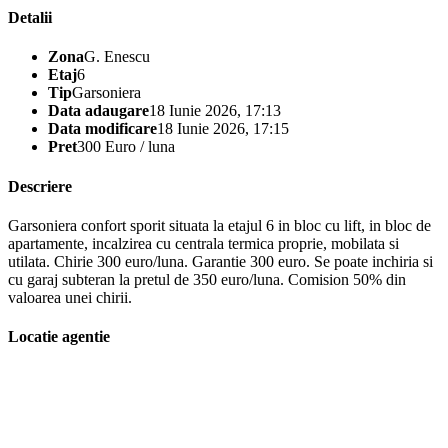
Detalii
Zona
G. Enescu
Etaj
6
Tip
Garsoniera
Data adaugare
18 Iunie 2026, 17:13
Data modificare
18 Iunie 2026, 17:15
Pret
300 Euro / luna
Descriere
Garsoniera confort sporit situata la etajul 6 in bloc cu lift, in bloc de
apartamente, incalzirea cu centrala termica proprie, mobilata si
utilata. Chirie 300 euro/luna. Garantie 300 euro. Se poate inchiria si
cu garaj subteran la pretul de 350 euro/luna. Comision 50% din
valoarea unei chirii.
Locatie agentie