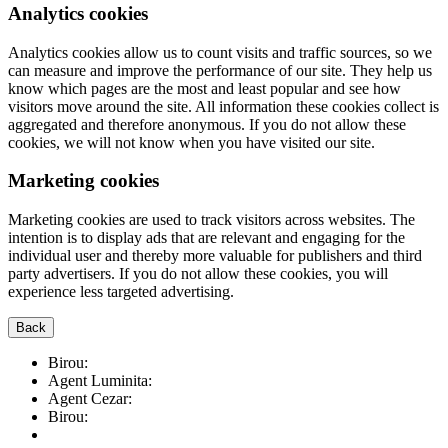
Analytics cookies
Analytics cookies allow us to count visits and traffic sources, so we
can measure and improve the performance of our site. They help us
know which pages are the most and least popular and see how
visitors move around the site. All information these cookies collect is
aggregated and therefore anonymous. If you do not allow these
cookies, we will not know when you have visited our site.
Marketing cookies
Marketing cookies are used to track visitors across websites. The
intention is to display ads that are relevant and engaging for the
individual user and thereby more valuable for publishers and third
party advertisers. If you do not allow these cookies, you will
experience less targeted advertising.
Back
Birou:
0748.11.11.91
Agent Luminita:
0744.39.50.43
Agent Cezar:
0752.24.00.80
Birou:
0758.10.90.00
prima.imobiliare@gmail.com