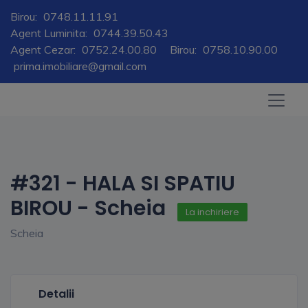
Birou:
0748.11.11.91
Agent Luminita:
0744.39.50.43
Agent Cezar:
0752.24.00.80
Birou:
0758.10.90.00
prima.imobiliare@gmail.com
#321 - HALA SI SPATIU
BIROU - Scheia
La inchiriere
Scheia
Detalii