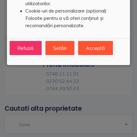
utilizatorilor.
Cookie-uri de personalizare (opțional):
Folosite pentru a vă oferi conținut și
recomandări personalizate.
Refuză
Setări
Acceptă
Prima Imobiliare
0748.11.11.91
0230.52.44.33
0744.39.50.43
Cautati alta proprietate
Zona