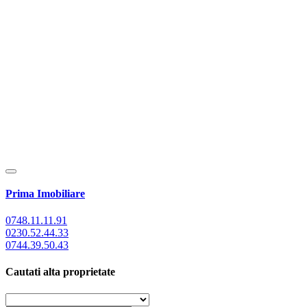
Prima Imobiliare
0748.11.11.91
0230.52.44.33
0744.39.50.43
Cautati alta proprietate