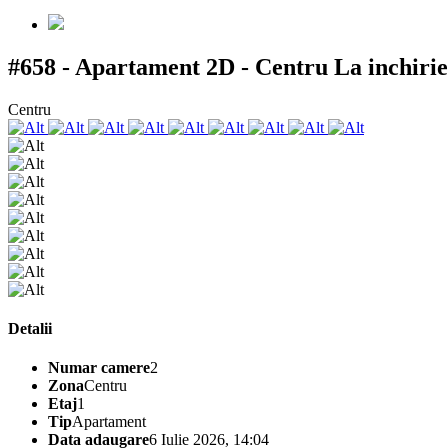
#658 - Apartament 2D - Centru
La inchiri
Centru
Detalii
Numar camere
2
Zona
Centru
Etaj
1
Tip
Apartament
Data adaugare
6 Iulie 2026, 14:04