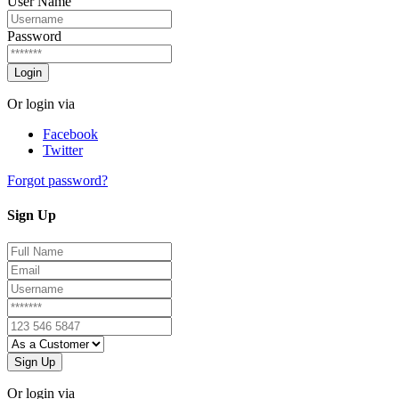
User Name
Password
Login
Or login via
Facebook
Twitter
Forgot password?
Sign Up
Sign Up
Or login via