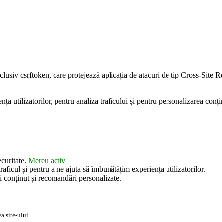
inclusiv csrftoken, care protejează aplicația de atacuri de tip Cross-Sit
 utilizatorilor, pentru analiza traficului și pentru personalizarea conțin
ecuritate.
Mereu activ
aficul și pentru a ne ajuta să îmbunătățim experiența utilizatorilor.
i conținut și recomandări personalizate.
a site-ului.