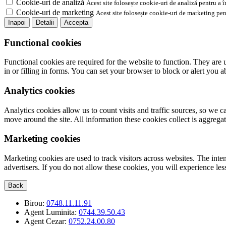
Cookie-uri de analiză
Acest site folosește cookie-uri de analiză pentru a 
Cookie-uri de marketing
Acest site folosește cookie-uri de marketing pen
Inapoi
Detalii
Accepta
Functional cookies
Functional cookies are required for the website to function. They are 
in or filling in forms. You can set your browser to block or alert you 
Analytics cookies
Analytics cookies allow us to count visits and traffic sources, so we
move around the site. All information these cookies collect is aggreg
Marketing cookies
Marketing cookies are used to track visitors across websites. The inten
advertisers. If you do not allow these cookies, you will experience less
Back
Birou:
0748.11.11.91
Agent Luminita:
0744.39.50.43
Agent Cezar:
0752.24.00.80