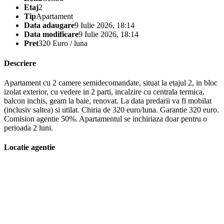
Etaj
2
Tip
Apartament
Data adaugare
9 Iulie 2026, 18:14
Data modificare
9 Iulie 2026, 18:14
Pret
320 Euro / luna
Descriere
Apartament cu 2 camere semidecomandate, situat la etajul 2, in bloc
izolat exterior, cu vedere in 2 parti, incalzire cu centrala termica,
balcon inchis, geam la baie, renovat. La data predarii va fi mobilat
(inclusiv saltea) si utilat. Chiria de 320 euro/luna. Garantie 320 euro.
Comision agentie 50%. Apartamentul se inchiriaza doar pentru o
perioada 2 luni.
Locatie agentie