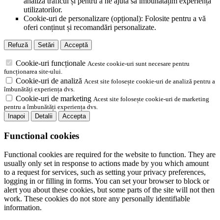
analiza traficul și pentru a ne ajuta să îmbunătățim experiența
utilizatorilor.
Cookie-uri de personalizare (opțional): Folosite pentru a vă
oferi conținut și recomandări personalizate.
Refuză
Setări
Acceptă
Cookie-uri funcționale
Aceste cookie-uri sunt necesare pentru
funcționarea site-ului.
Cookie-uri de analiză
Acest site folosește cookie-uri de analiză pentru a
îmbunătăți experiența dvs.
Cookie-uri de marketing
Acest site folosește cookie-uri de marketing
pentru a îmbunătăți experiența dvs.
Inapoi
Detalii
Accepta
Functional cookies
Functional cookies are required for the website to function. They are
usually only set in response to actions made by you which amount
to a request for services, such as setting your privacy preferences,
logging in or filling in forms. You can set your browser to block or
alert you about these cookies, but some parts of the site will not then
work. These cookies do not store any personally identifiable
information.