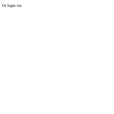
Or login via
Facebook
Twitter
Forgot password?
Sign Up
Sign Up
Or login via
Facebook
Twitter
Already Have An Account?
Go For LogIn