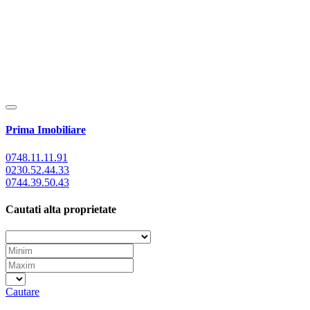
Prima Imobiliare
0748.11.11.91
0230.52.44.33
0744.39.50.43
Cautati alta proprietate
Cautare