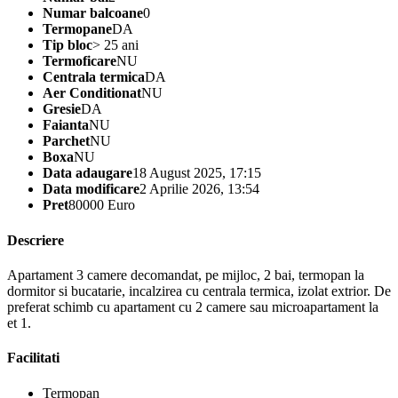
Numar balcoane
0
Termopane
DA
Tip bloc
> 25 ani
Termoficare
NU
Centrala termica
DA
Aer Conditionat
NU
Gresie
DA
Faianta
NU
Parchet
NU
Boxa
NU
Data adaugare
18 August 2025, 17:15
Data modificare
2 Aprilie 2026, 13:54
Pret
80000 Euro
Descriere
Apartament 3 camere decomandat, pe mijloc, 2 bai, termopan la
dormitor si bucatarie, incalzirea cu centrala termica, izolat extrior. De
preferat schimb cu apartament cu 2 camere sau microapartament la
et 1.
Facilitati
Termopan