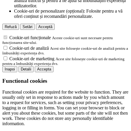
analiza traficul și pentru a ne ajuta să îmbunătățim experiența
utilizatorilor.
Cookie-uri de personalizare (opțional): Folosite pentru a vă
oferi conținut și recomandări personalizate.
Refuză
Setări
Acceptă
Cookie-uri funcționale
Aceste cookie-uri sunt necesare pentru
funcționarea site-ului.
Cookie-uri de analiză
Acest site folosește cookie-uri de analiză pentru a
îmbunătăți experiența dvs.
Cookie-uri de marketing
Acest site folosește cookie-uri de marketing
pentru a îmbunătăți experiența dvs.
Inapoi
Detalii
Accepta
Functional cookies
Functional cookies are required for the website to function. They are
usually only set in response to actions made by you which amount
to a request for services, such as setting your privacy preferences,
logging in or filling in forms. You can set your browser to block or
alert you about these cookies, but some parts of the site will not then
work. These cookies do not store any personally identifiable
information.