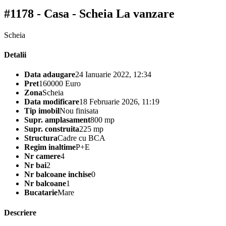
#1178 - Casa - Scheia
La vanzare
Scheia
Detalii
Data adaugare
24 Ianuarie 2022, 12:34
Pret
160000 Euro
Zona
Scheia
Data modificare
18 Februarie 2026, 11:19
Tip imobil
Nou finisata
Supr. amplasament
800 mp
Supr. construita
225 mp
Structura
Cadre cu BCA
Regim inaltime
P+E
Nr camere
4
Nr bai
2
Nr balcoane inchise
0
Nr balcoane
1
Bucatarie
Mare
Descriere