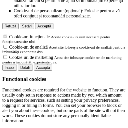
analiza traficul și pentru a ne ajuta să îmbunătățim experiența
utilizatorilor.
Cookie-uri de personalizare (opțional): Folosite pentru a vă
oferi conținut și recomandări personalizate.
Refuză
Setări
Acceptă
Cookie-uri funcționale
Aceste cookie-uri sunt necesare pentru
funcționarea site-ului.
Cookie-uri de analiză
Acest site folosește cookie-uri de analiză pentru a
îmbunătăți experiența dvs.
Cookie-uri de marketing
Acest site folosește cookie-uri de marketing
pentru a îmbunătăți experiența dvs.
Inapoi
Detalii
Accepta
Functional cookies
Functional cookies are required for the website to function. They are
usually only set in response to actions made by you which amount
to a request for services, such as setting your privacy preferences,
logging in or filling in forms. You can set your browser to block or
alert you about these cookies, but some parts of the site will not then
work. These cookies do not store any personally identifiable
information.