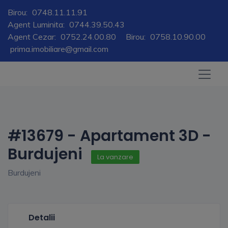
Birou:
0748.11.11.91
Agent Luminita:
0744.39.50.43
Agent Cezar:
0752.24.00.80
Birou:
0758.10.90.00
prima.imobiliare@gmail.com
#13679 - Apartament 3D -
Burdujeni
La vanzare
Burdujeni
Detalii