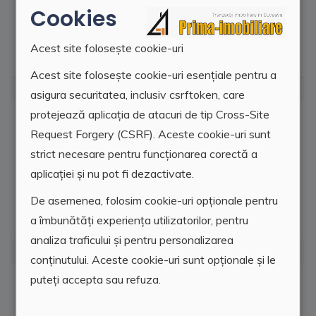
Cookies
tamplarie termopan, balcon inchis in cheder,
centrala termica.
Acest site folosește cookie-uri
Acest site folosește cookie-uri esențiale pentru a
asigura securitatea, inclusiv csrftoken, care
protejează aplicația de atacuri de tip Cross-Site
Facilitati
Request Forgery (CSRF). Aceste cookie-uri sunt
strict necesare pentru funcționarea corectă a
Termopan
aplicației și nu pot fi dezactivate.
Centrala termica
De asemenea, folosim cookie-uri opționale pentru
a îmbunătăți experiența utilizatorilor, pentru
analiza traficului și pentru personalizarea
conținutului. Aceste cookie-uri sunt opționale și le
puteți accepta sau refuza.
Locatie agentie