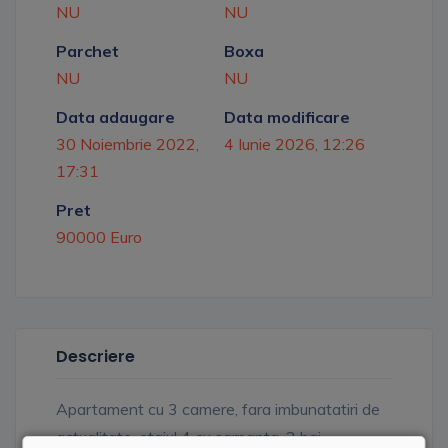
NU
NU
Parchet
Boxa
NU
NU
Data adaugare
Data modificare
30 Noiembrie 2022,
4 Iunie 2026, 12:26
17:31
Pret
90000 Euro
Descriere
Apartament cu 3 camere, fara imbunatatiri de
actualitate, etajul 4 cu sarpanta, 2 bai,