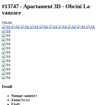
#13747 - Apartament 3D - Obcini
La
vanzare
Obcini
Detalii
Numar camere
3
Zona
Obcini
Etaj
8