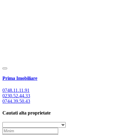
Prima Imobiliare
0748.11.11.91
0230.52.44.33
0744.39.50.43
Cautati alta proprietate