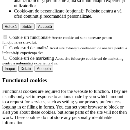
analiza traficul și pentru a ne ajuta să îmbunătățim experiența
utilizatorilor.
Cookie-uri de personalizare (opțional): Folosite pentru a vă
oferi conținut și recomandări personalizate.
Refuză
Setări
Acceptă
Cookie-uri funcționale
Aceste cookie-uri sunt necesare pentru
funcționarea site-ului.
Cookie-uri de analiză
Acest site folosește cookie-uri de analiză pentru a
îmbunătăți experiența dvs.
Cookie-uri de marketing
Acest site folosește cookie-uri de marketing
pentru a îmbunătăți experiența dvs.
Inapoi
Detalii
Accepta
Functional cookies
Functional cookies are required for the website to function. They are
usually only set in response to actions made by you which amount
to a request for services, such as setting your privacy preferences,
logging in or filling in forms. You can set your browser to block or
alert you about these cookies, but some parts of the site will not then
work. These cookies do not store any personally identifiable
information.