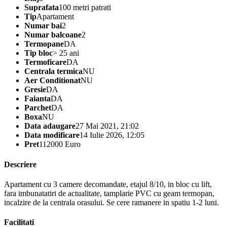
Suprafata
100 metri patrati
Tip
Apartament
Numar bai
2
Numar balcoane
2
Termopane
DA
Tip bloc
> 25 ani
Termoficare
DA
Centrala termica
NU
Aer Conditionat
NU
Gresie
DA
Faianta
DA
Parchet
DA
Boxa
NU
Data adaugare
27 Mai 2021, 21:02
Data modificare
14 Iulie 2026, 12:05
Pret
112000 Euro
Descriere
Apartament cu 3 camere decomandate, etajul 8/10, in bloc cu lift,
fara imbunatatiri de actualitate, tamplarie PVC cu geam termopan,
incalzire de la centrala orasului. Se cere ramanere in spatiu 1-2 luni.
Facilitati