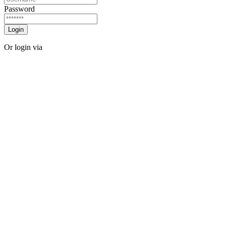
Password
Login
Or login via
Facebook
Twitter
Forgot password?
Sign Up
Sign Up
Or login via