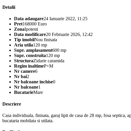
Detalii
Data adaugare
24 Ianuarie 2022, 11:25
Pret
168000 Euro
Zona
Ipotesti
Data modificare
20 Februarie 2026, 12:42
Tip imobil
Nou finisata
Aria utila
120 mp
Supr. amplasament
600 mp
Supr. construita
120 mp
Structura
Zidarie caramida
Regim inaltime
P+M
Nr camere
6
Nr bai
2
Nr balcoane inchise
0
Nr balcoane
1
Bucatarie
Mare
Descriere
Casa individuala, finisata, garaj lipit de casa de 28 mp, fosa septica,
bucataria mobilata si utilata.