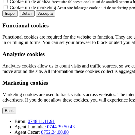
Cookie-uri de analiză
Acest site folosește cookie-uri de analiză pentru a 
Cookie-uri de marketing
Acest site folosește cookie-uri de marketing pen
Inapoi
Detalii
Accepta
Functional cookies
Functional cookies are required for the website to function. They are 
in or filling in forms. You can set your browser to block or alert you 
Analytics cookies
Analytics cookies allow us to count visits and traffic sources, so we
move around the site. All information these cookies collect is aggreg
Marketing cookies
Marketing cookies are used to track visitors across websites. The inten
advertisers. If you do not allow these cookies, you will experience less
Back
Birou:
0748.11.11.91
Agent Luminita:
0744.39.50.43
Agent Cezar:
0752.24.00.80