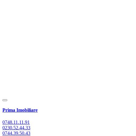
Prima Imobiliare
0748.11.11.91
0230.52.44.33
0744.39.50.43