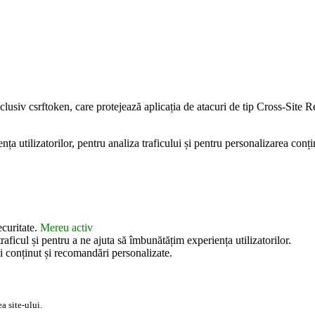
inclusiv csrftoken, care protejează aplicația de atacuri de tip Cross-Sit
 utilizatorilor, pentru analiza traficului și pentru personalizarea conțin
ecuritate.
Mereu activ
aficul și pentru a ne ajuta să îmbunătățim experiența utilizatorilor.
i conținut și recomandări personalizate.
a site-ului.