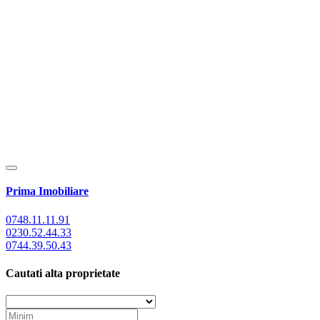
Prima Imobiliare
0748.11.11.91
0230.52.44.33
0744.39.50.43
Cautati alta proprietate