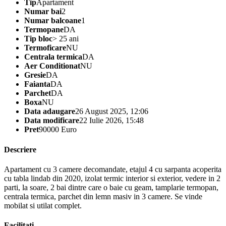
Tip
Apartament
Numar bai
2
Numar balcoane
1
Termopane
DA
Tip bloc
> 25 ani
Termoficare
NU
Centrala termica
DA
Aer Conditionat
NU
Gresie
DA
Faianta
DA
Parchet
DA
Boxa
NU
Data adaugare
26 August 2025, 12:06
Data modificare
22 Iulie 2026, 15:48
Pret
90000 Euro
Descriere
Apartament cu 3 camere decomandate, etajul 4 cu sarpanta acoperita
cu tabla lindab din 2020, izolat termic interior si exterior, vedere in 2
parti, la soare, 2 bai dintre care o baie cu geam, tamplarie termopan,
centrala termica, parchet din lemn masiv in 3 camere. Se vinde
mobilat si utilat complet.
Facilitati