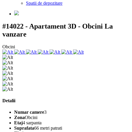
Spatii de depozitare
#14022 - Apartament 3D - Obcini
La
vanzare
Obcini
Detalii
Numar camere
3
Zona
Obcini
Etaj
4 sarpanta
Suprafata
66 metri patrati