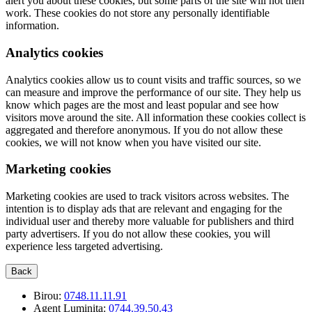
alert you about these cookies, but some parts of the site will not then
work. These cookies do not store any personally identifiable
information.
Analytics cookies
Analytics cookies allow us to count visits and traffic sources, so we
can measure and improve the performance of our site. They help us
know which pages are the most and least popular and see how
visitors move around the site. All information these cookies collect is
aggregated and therefore anonymous. If you do not allow these
cookies, we will not know when you have visited our site.
Marketing cookies
Marketing cookies are used to track visitors across websites. The
intention is to display ads that are relevant and engaging for the
individual user and thereby more valuable for publishers and third
party advertisers. If you do not allow these cookies, you will
experience less targeted advertising.
Back
Birou:
0748.11.11.91
Agent Luminita:
0744.39.50.43