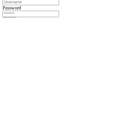
Password
Login
Or login via
Facebook
Twitter
Forgot password?
Sign Up
Sign Up
Or login via