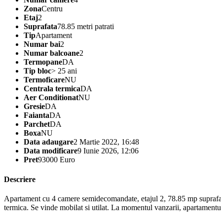
Zona
Centru
Etaj
2
Suprafata
78.85 metri patrati
Tip
Apartament
Numar bai
2
Numar balcoane
2
Termopane
DA
Tip bloc
> 25 ani
Termoficare
NU
Centrala termica
DA
Aer Conditionat
NU
Gresie
DA
Faianta
DA
Parchet
DA
Boxa
NU
Data adaugare
2 Martie 2022, 16:48
Data modificare
9 Iunie 2026, 12:06
Pret
93000 Euro
Descriere
Apartament cu 4 camere semidecomandate, etajul 2, 78.85 mp suprafata t
termica. Se vinde mobilat si utilat. La momentul vanzarii, apartamentul