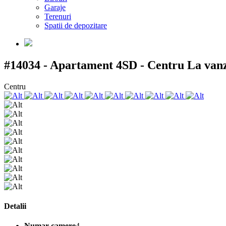
Garaje
Terenuri
Spatii de depozitare
#14034 - Apartament 4SD - Centru
La van
Centru
Detalii
Numar camere
4