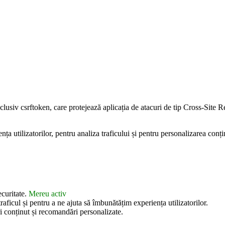
inclusiv csrftoken, care protejează aplicația de atacuri de tip Cross-Sit
 utilizatorilor, pentru analiza traficului și pentru personalizarea conțin
ecuritate.
Mereu activ
aficul și pentru a ne ajuta să îmbunătățim experiența utilizatorilor.
i conținut și recomandări personalizate.