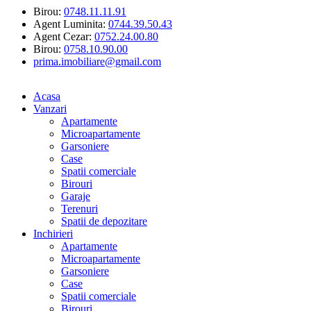
Birou:
0748.11.11.91
Agent Luminita:
0744.39.50.43
Agent Cezar:
0752.24.00.80
Birou:
0758.10.90.00
prima.imobiliare@gmail.com
Acasa
Vanzari
Apartamente
Microapartamente
Garsoniere
Case
Spatii comerciale
Birouri
Garaje
Terenuri
Spatii de depozitare
Inchirieri
Apartamente
Microapartamente
Garsoniere
Case
Spatii comerciale
Birouri