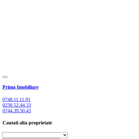
Prima Imobiliare
0748.11.11.91
0230.52.44.33
0744.39.50.43
Cautati alta proprietate