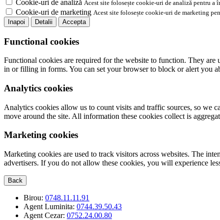
Cookie-uri de analiză
Acest site folosește cookie-uri de analiză pentru a 
Cookie-uri de marketing
Acest site folosește cookie-uri de marketing pen
Inapoi
Detalii
Accepta
Functional cookies
Functional cookies are required for the website to function. They are 
in or filling in forms. You can set your browser to block or alert you 
Analytics cookies
Analytics cookies allow us to count visits and traffic sources, so we
move around the site. All information these cookies collect is aggreg
Marketing cookies
Marketing cookies are used to track visitors across websites. The inten
advertisers. If you do not allow these cookies, you will experience less
Back
Birou:
0748.11.11.91
Agent Luminita:
0744.39.50.43
Agent Cezar:
0752.24.00.80