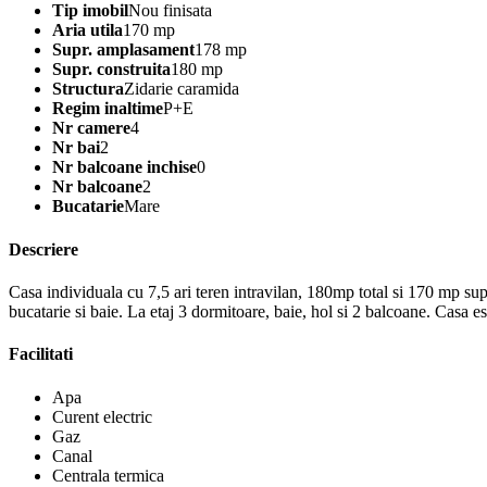
Tip imobil
Nou finisata
Aria utila
170 mp
Supr. amplasament
178 mp
Supr. construita
180 mp
Structura
Zidarie caramida
Regim inaltime
P+E
Nr camere
4
Nr bai
2
Nr balcoane inchise
0
Nr balcoane
2
Bucatarie
Mare
Descriere
Casa individuala cu 7,5 ari teren intravilan, 180mp total si 170 mp supraf
bucatarie si baie. La etaj 3 dormitoare, baie, hol si 2 balcoane. Casa e
Facilitati
Apa
Curent electric
Gaz
Canal
Centrala termica