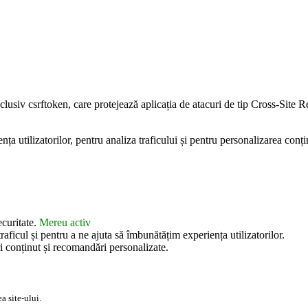
inclusiv csrftoken, care protejează aplicația de atacuri de tip Cross-Sit
 utilizatorilor, pentru analiza traficului și pentru personalizarea conțin
ecuritate.
Mereu activ
aficul și pentru a ne ajuta să îmbunătățim experiența utilizatorilor.
i conținut și recomandări personalizate.
a site-ului.