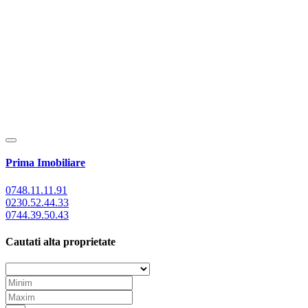
Prima Imobiliare
0748.11.11.91
0230.52.44.33
0744.39.50.43
Cautati alta proprietate