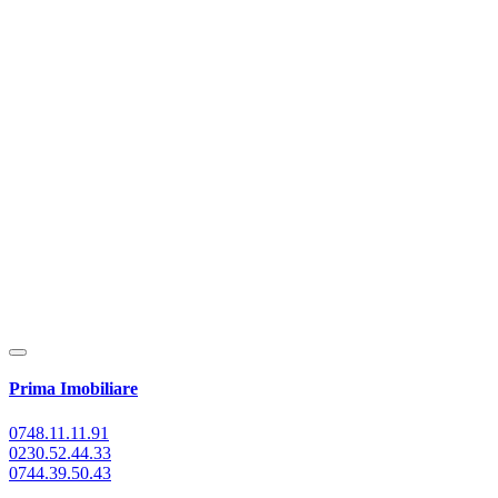
Prima Imobiliare
0748.11.11.91
0230.52.44.33
0744.39.50.43