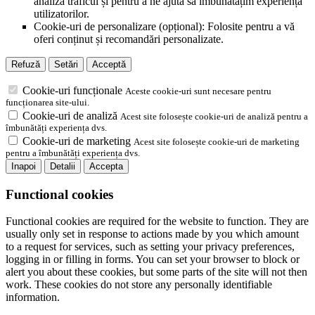
analiza traficul și pentru a ne ajuta să îmbunătățim experiența
utilizatorilor.
Cookie-uri de personalizare (opțional): Folosite pentru a vă
oferi conținut și recomandări personalizate.
Refuză
Setări
Acceptă
Cookie-uri funcționale
Aceste cookie-uri sunt necesare pentru
funcționarea site-ului.
Cookie-uri de analiză
Acest site folosește cookie-uri de analiză pentru a
îmbunătăți experiența dvs.
Cookie-uri de marketing
Acest site folosește cookie-uri de marketing
pentru a îmbunătăți experiența dvs.
Inapoi
Detalii
Accepta
Functional cookies
Functional cookies are required for the website to function. They are
usually only set in response to actions made by you which amount
to a request for services, such as setting your privacy preferences,
logging in or filling in forms. You can set your browser to block or
alert you about these cookies, but some parts of the site will not then
work. These cookies do not store any personally identifiable
information.