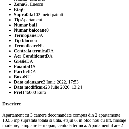
Zona
G. Enescu
Etaj
6
Suprafata
102 metri patrati
Tip
Apartament
Numar bai
1
Numar balcoane
0
Termopane
DA
Tip bloc
nou
Termoficare
NU
Centrala termica
DA
Aer Conditionat
DA
Gresie
DA
Faianta
DA
Parchet
DA
Boxa
NU
Data adaugare
2 Iunie 2022, 17:53
Data modificare
23 Iulie 2026, 13:24
Pret
146000 Euro
Descriere
Apartament cu 3 camere decomandate compus din 2 apartamente,
102,5 mp suprafata totala si utila, etajul 6, in bloc nou cu lift, finisaje
moderne, tamplarie termopan, centrala termica. Apartamentul are 2