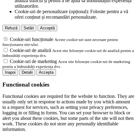
analiza traficul și pentru a ne ajuta să îmbunătățim experiența
utilizatorilor.
Cookie-uri de personalizare (opțional): Folosite pentru a vă
oferi conținut și recomandări personalizate.
Refuză
Setări
Acceptă
Cookie-uri funcționale
Aceste cookie-uri sunt necesare pentru
funcționarea site-ului.
Cookie-uri de analiză
Acest site folosește cookie-uri de analiză pentru a
îmbunătăți experiența dvs.
Cookie-uri de marketing
Acest site folosește cookie-uri de marketing
pentru a îmbunătăți experiența dvs.
Inapoi
Detalii
Accepta
Functional cookies
Functional cookies are required for the website to function. They are
usually only set in response to actions made by you which amount
to a request for services, such as setting your privacy preferences,
logging in or filling in forms. You can set your browser to block or
alert you about these cookies, but some parts of the site will not then
work. These cookies do not store any personally identifiable
information.