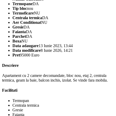
Termopane
DA
Tip bloc
nou
Termoficare
NU
Centrala termica
DA
Aer Conditionat
NU
Gresie
DA
Faianta
DA
Parchet
DA
Boxa
NU
Data adaugare
13 Iunie 2023, 13:44
Data modificare
8 Iunie 2026, 14:21
Pret
95000 Euro
Descriere
Apartament cu 2 camere decomandate, bloc nou, etaj 2, centrala
termica, geam la baie, balcon inchis, izolat. Se vinde fara mobila.
Facilitati
Termopan
Centrala termica
Gresie
Faianta