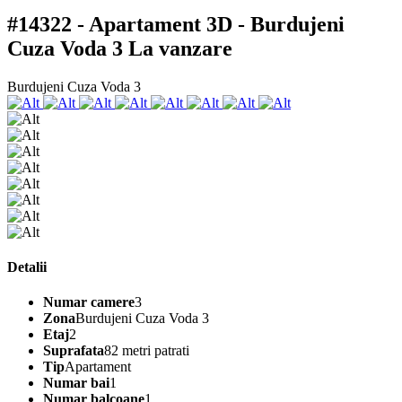
#14322 - Apartament 3D - Burdujeni
Cuza Voda 3
La vanzare
Burdujeni Cuza Voda 3
Detalii
Numar camere
3
Zona
Burdujeni Cuza Voda 3
Etaj
2
Suprafata
82 metri patrati
Tip
Apartament
Numar bai
1
Numar balcoane
1