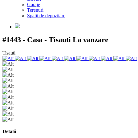
Garaje
Terenuri
Spatii de depozitare
#1443 - Casa - Tisauti
La vanzare
Tisauti
Detalii