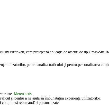
inclusiv csrftoken, care protejează aplicația de atacuri de tip Cross-Sit
 utilizatorilor, pentru analiza traficului și pentru personalizarea conțin
ecuritate.
Mereu activ
aficul și pentru a ne ajuta să îmbunătățim experiența utilizatorilor.
i conținut și recomandări personalizate.