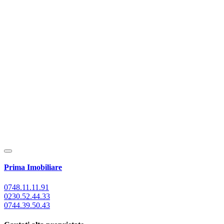
Prima Imobiliare
0748.11.11.91
0230.52.44.33
0744.39.50.43