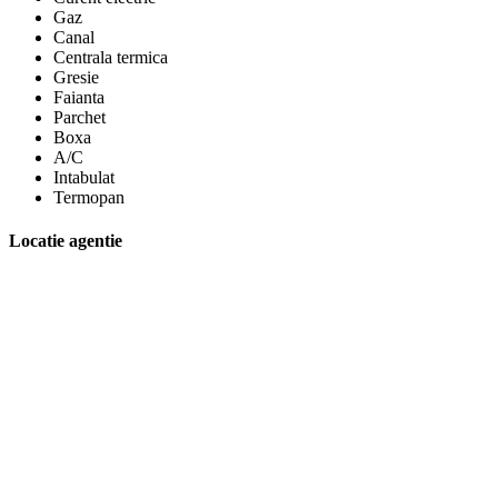
Gaz
Canal
Centrala termica
Gresie
Faianta
Parchet
Boxa
A/C
Intabulat
Termopan
Locatie agentie