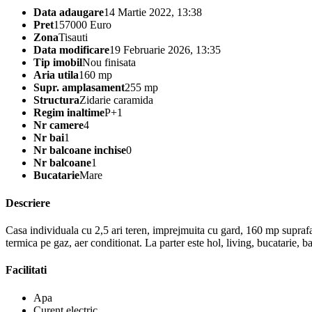
Data adaugare
14 Martie 2022, 13:38
Pret
157000 Euro
Zona
Tisauti
Data modificare
19 Februarie 2026, 13:35
Tip imobil
Nou finisata
Aria utila
160 mp
Supr. amplasament
255 mp
Structura
Zidarie caramida
Regim inaltime
P+1
Nr camere
4
Nr bai
1
Nr balcoane inchise
0
Nr balcoane
1
Bucatarie
Mare
Descriere
Casa individuala cu 2,5 ari teren, imprejmuita cu gard, 160 mp suprafata 
termica pe gaz, aer conditionat. La parter este hol, living, bucatarie, b
Facilitati
Apa
Curent electric