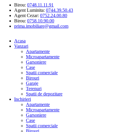
Birou:
0748.11.11.91
Agent Luminita:
0744.39.50.43
Agent Cezar:
0752.24.00.80
Birou:
0758.10.90.00
prima.imobiliare@gmail.com
Acasa
Vanzari
Apartamente
Microapartamente
Garsoniere
Case
Spatii comerciale
Birouri
Garaje
Terenuri
Spatii de depozitare
Inchirieri
Apartamente
Microapartamente
Garsoniere
Case
Spatii comerciale
Birouri