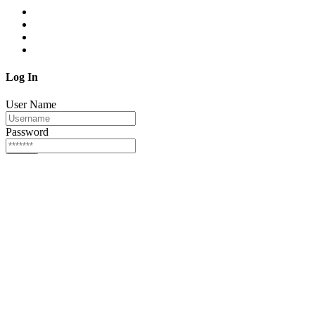
Log In
User Name
Password
Login
Or login via
Facebook
Twitter
Forgot password?
Sign Up