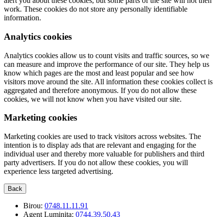
alert you about these cookies, but some parts of the site will not then
work. These cookies do not store any personally identifiable
information.
Analytics cookies
Analytics cookies allow us to count visits and traffic sources, so we
can measure and improve the performance of our site. They help us
know which pages are the most and least popular and see how
visitors move around the site. All information these cookies collect is
aggregated and therefore anonymous. If you do not allow these
cookies, we will not know when you have visited our site.
Marketing cookies
Marketing cookies are used to track visitors across websites. The
intention is to display ads that are relevant and engaging for the
individual user and thereby more valuable for publishers and third
party advertisers. If you do not allow these cookies, you will
experience less targeted advertising.
Back
Birou:
0748.11.11.91
Agent Luminita:
0744.39.50.43