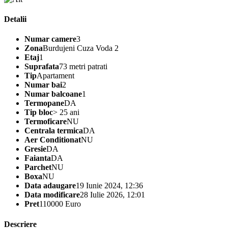
Detalii
Numar camere
3
Zona
Burdujeni Cuza Voda 2
Etaj
1
Suprafata
73 metri patrati
Tip
Apartament
Numar bai
2
Numar balcoane
1
Termopane
DA
Tip bloc
> 25 ani
Termoficare
NU
Centrala termica
DA
Aer Conditionat
NU
Gresie
DA
Faianta
DA
Parchet
NU
Boxa
NU
Data adaugare
19 Iunie 2024, 12:36
Data modificare
28 Iulie 2026, 12:01
Pret
110000 Euro
Descriere