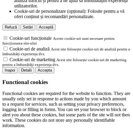
analiza traficul și pentru a ne ajuta să îmbunătățim experiența
utilizatorilor.
Cookie-uri de personalizare (opțional): Folosite pentru a vă
oferi conținut și recomandări personalizate.
Refuză
Setări
Acceptă
Cookie-uri funcționale
Aceste cookie-uri sunt necesare pentru
funcționarea site-ului.
Cookie-uri de analiză
Acest site folosește cookie-uri de analiză pentru a
îmbunătăți experiența dvs.
Cookie-uri de marketing
Acest site folosește cookie-uri de marketing
pentru a îmbunătăți experiența dvs.
Inapoi
Detalii
Accepta
Functional cookies
Functional cookies are required for the website to function. They are
usually only set in response to actions made by you which amount
to a request for services, such as setting your privacy preferences,
logging in or filling in forms. You can set your browser to block or
alert you about these cookies, but some parts of the site will not then
work. These cookies do not store any personally identifiable
information.