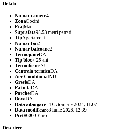
Detalii
Numar camere
4
Zona
Obcini
Etaj
Man
Suprafata
98.53 metri patrati
Tip
Apartament
Numar bai
2
Numar balcoane
2
Termopane
DA
Tip bloc
> 25 ani
Termoficare
NU
Centrala termica
DA
Aer Conditionat
NU
Gresie
DA
Faianta
DA
Parchet
DA
Boxa
DA
Data adaugare
14 Octombrie 2024, 11:07
Data modificare
8 Iunie 2026, 12:39
Pret
86000 Euro
Descriere