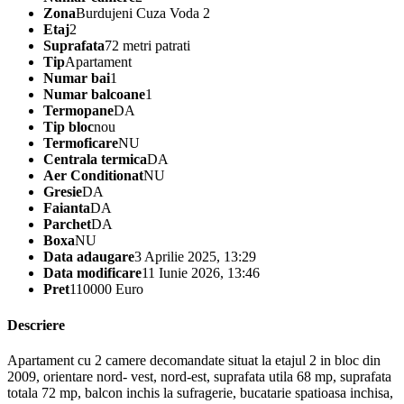
Zona
Burdujeni Cuza Voda 2
Etaj
2
Suprafata
72 metri patrati
Tip
Apartament
Numar bai
1
Numar balcoane
1
Termopane
DA
Tip bloc
nou
Termoficare
NU
Centrala termica
DA
Aer Conditionat
NU
Gresie
DA
Faianta
DA
Parchet
DA
Boxa
NU
Data adaugare
3 Aprilie 2025, 13:29
Data modificare
11 Iunie 2026, 13:46
Pret
110000 Euro
Descriere
Apartament cu 2 camere decomandate situat la etajul 2 in bloc din
2009, orientare nord- vest, nord-est, suprafata utila 68 mp, suprafata
totala 72 mp, balcon inchis la sufragerie, bucatarie spatioasa inchisa,