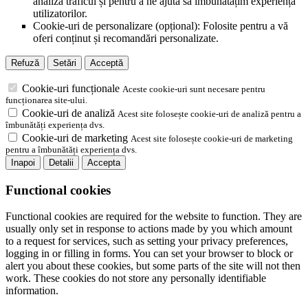
analiza traficul și pentru a ne ajuta să îmbunătățim experiența
utilizatorilor.
Cookie-uri de personalizare (opțional): Folosite pentru a vă
oferi conținut și recomandări personalizate.
Refuză
Setări
Acceptă
Cookie-uri funcționale
Aceste cookie-uri sunt necesare pentru
funcționarea site-ului.
Cookie-uri de analiză
Acest site folosește cookie-uri de analiză pentru a
îmbunătăți experiența dvs.
Cookie-uri de marketing
Acest site folosește cookie-uri de marketing
pentru a îmbunătăți experiența dvs.
Inapoi
Detalii
Accepta
Functional cookies
Functional cookies are required for the website to function. They are
usually only set in response to actions made by you which amount
to a request for services, such as setting your privacy preferences,
logging in or filling in forms. You can set your browser to block or
alert you about these cookies, but some parts of the site will not then
work. These cookies do not store any personally identifiable
information.