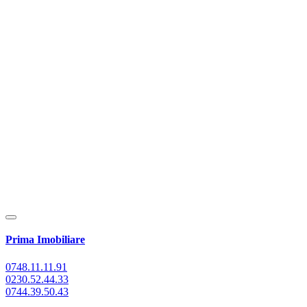
Prima Imobiliare
0748.11.11.91
0230.52.44.33
0744.39.50.43