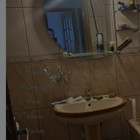
proprie, doua balcoane (unul inchis cu
termopan). Se vinde mobilat si utilat
Facilitati
Termopan
Centrala termica
Gresie
Faianta
Parchet