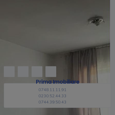
Prima Imobiliare
0748.11.11.91
0230.52.44.33
0744.39.50.43