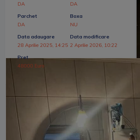
DA
DA
Parchet
Boxa
DA
NU
Data adaugare
Data modificare
28 Aprilie 2025, 14:25
2 Aprilie 2026, 10:22
Pret
48000 Euro
Descriere
Apartament cu doua camere decomandate,
suprafata de 45mp, situat la etajul 4 cu
sarpanta, izolat, incalzire cu centrala termica