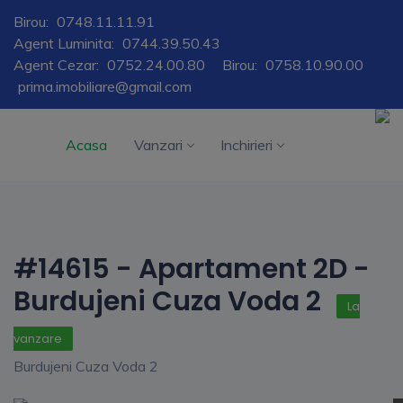
Birou:
0748.11.11.91
Agent Luminita:
0744.39.50.43
Agent Cezar:
0752.24.00.80
Birou:
0758.10.90.00
prima.imobiliare@gmail.com
Acasa
Vanzari
Inchirieri
#14615 - Apartament 2D -
Burdujeni Cuza Voda 2
La
vanzare
Burdujeni Cuza Voda 2