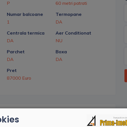
P
60 metri patrati
Numar balcoane
Termopane
1
DA
Centrala termica
Aer Conditionat
DA
NU
Parchet
Boxa
DA
DA
Pret
87000 Euro
kies
parter in bloc de caramida, izolat interior si