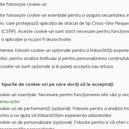
ite folosește cookie-uri
rala termica, tamplarie PVC cu geam termopan, boxa.
te folosește cookie-uri esențiale pentru a asigura securitatea, i
en, care protejează aplicația de atacuri de tip Cross-Site Reque
 (CSRF). Aceste cookie-uri sunt strict necesare pentru funcțion
a aplicației și nu pot fi dezactivate.
enea, folosim cookie-uri opționale pentru a îmbunătăți experi
orilor, pentru analiza traficului și pentru personalizarea conținutulu
cookie-uri sunt opționale și le puteți accepta sau refuza.
 termica
Gresie
Boxa
 tipurile de cookie-uri pe care doriți să le acceptați:
okie-uri esențiale: Necesare pentru funcționarea site-ului și sec
ereu activ
okie-uri de performanță (opțional): Folosite pentru a analiza traf
ntru a ne ajuta să îmbunătățim experiența utilizatorilor.
okie-uri de personalizare (opțional): Folosite pentru a vă oferi 