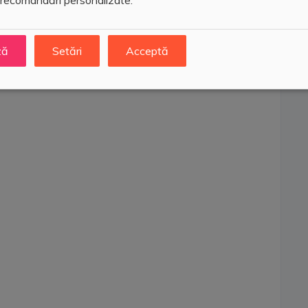
 recomandări personalizate.
ză
Setări
Acceptă