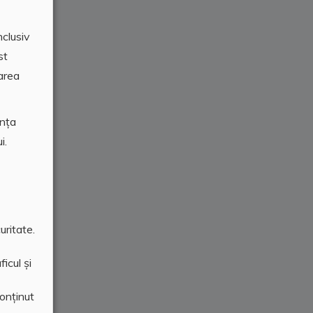
nclusiv
st
area
ența
i.
uritate.
icul și
conținut