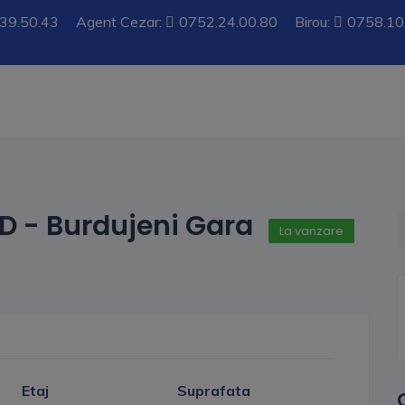
39.50.43
Agent Cezar:
0752.24.00.80
Birou:
0758.10
D - Burdujeni Gara
La vanzare
Etaj
Suprafata