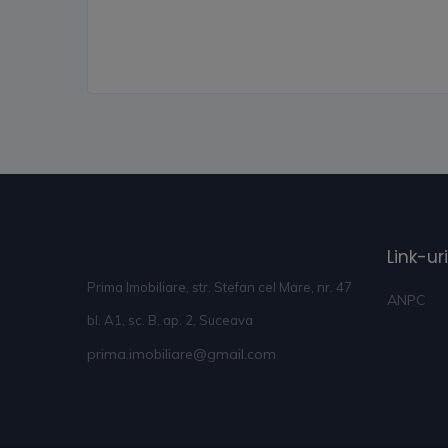
Link-uri
Prima Imobiliare, str. Stefan cel Mare, nr. 47
ANPC
bl. A1, sc. B, ap. 2, Suceava
prima.imobiliare@gmail.com