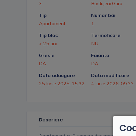
3
Burdujeni Gara
Tip
Numar bai
Apartament
1
Tip bloc
Termoficare
> 25 ani
NU
Gresie
Faianta
DA
DA
Data adaugare
Data modificare
25 Iunie 2025, 15:32
4 Iunie 2026, 09:33
Descriere
Coo
Apartament cu 3 camere decomandate situat la 