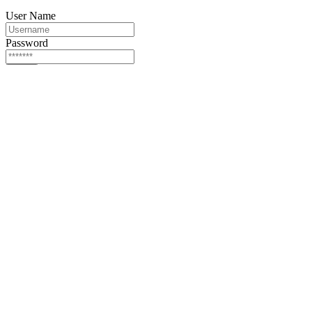
User Name
Password
Login
Or login via
Facebook
Twitter
Forgot password?
Sign Up
Sign Up