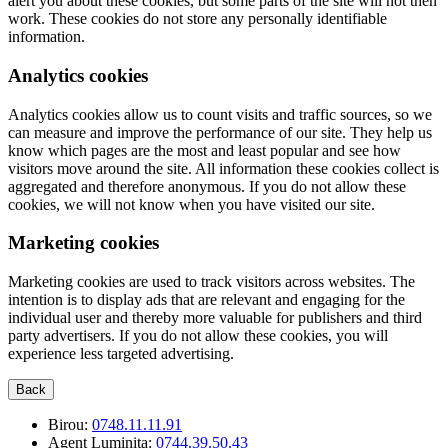
alert you about these cookies, but some parts of the site will not then
work. These cookies do not store any personally identifiable
information.
Analytics cookies
Analytics cookies allow us to count visits and traffic sources, so we
can measure and improve the performance of our site. They help us
know which pages are the most and least popular and see how
visitors move around the site. All information these cookies collect is
aggregated and therefore anonymous. If you do not allow these
cookies, we will not know when you have visited our site.
Marketing cookies
Marketing cookies are used to track visitors across websites. The
intention is to display ads that are relevant and engaging for the
individual user and thereby more valuable for publishers and third
party advertisers. If you do not allow these cookies, you will
experience less targeted advertising.
Back
Birou:
0748.11.11.91
Agent Luminita:
0744.39.50.43