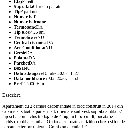
Etaj
P inalt
Suprafata
61 metri patrati
Tip
Apartament
Numar bai
1
Numar balcoane
1
Termopane
DA
Tip bloc
< 25 ani
Termoficare
NU
Centrala termica
DA
Aer Conditionat
NU
Gresie
DA
Faianta
DA
Parchet
DA
Boxa
NU
Data adaugare
16 Iulie 2025, 18:27
Data modificare
5 Mai 2026, 15:53
Pret
115000 Euro
Descriere
Apartament cu 2 camere decomandate in bloc construit in 2014 din
caramida, situat la parter inalt, orientare sud-vest, suprafata utila 57
mp si balcon inchis tip logie de 4 mp, in bloc cu lift, bucatarie
inchisa, mobilat si utilat. Optional se poate achizitiona boxa si loc de
parcare exterior/subteran. Comision agentie 1%.