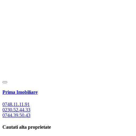
Prima Imobiliare
0748.11.11.91
0230.52.44.33
0744.39.50.43
Cautati alta proprietate