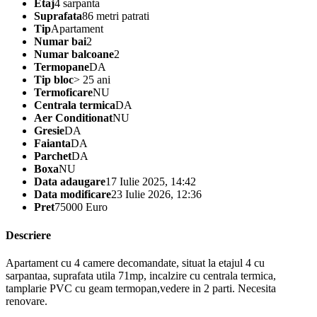
Etaj
4 sarpanta
Suprafata
86 metri patrati
Tip
Apartament
Numar bai
2
Numar balcoane
2
Termopane
DA
Tip bloc
> 25 ani
Termoficare
NU
Centrala termica
DA
Aer Conditionat
NU
Gresie
DA
Faianta
DA
Parchet
DA
Boxa
NU
Data adaugare
17 Iulie 2025, 14:42
Data modificare
23 Iulie 2026, 12:36
Pret
75000 Euro
Descriere
Apartament cu 4 camere decomandate, situat la etajul 4 cu
sarpantaa, suprafata utila 71mp, incalzire cu centrala termica,
tamplarie PVC cu geam termopan,vedere in 2 parti. Necesita
renovare.