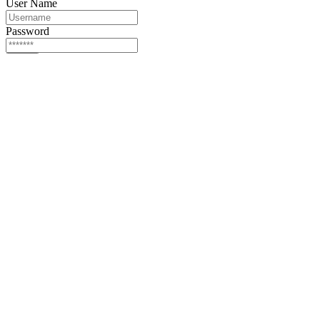
User Name
Password
Login
Or login via
Facebook
Twitter
Forgot password?
Sign Up
Sign Up
Or login via