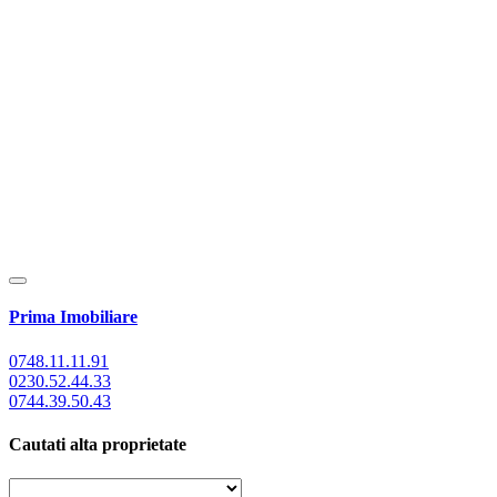
Prima Imobiliare
0748.11.11.91
0230.52.44.33
0744.39.50.43
Cautati alta proprietate