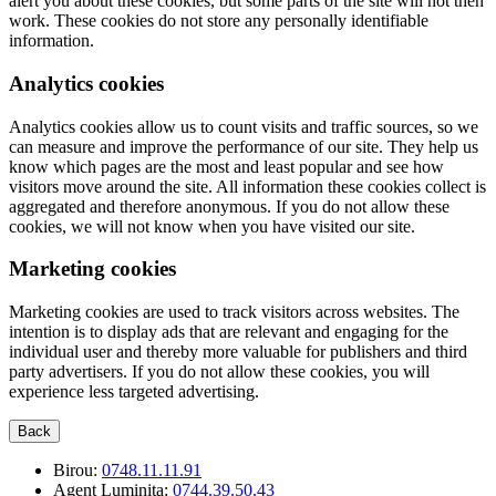
alert you about these cookies, but some parts of the site will not then
work. These cookies do not store any personally identifiable
information.
Analytics cookies
Analytics cookies allow us to count visits and traffic sources, so we
can measure and improve the performance of our site. They help us
know which pages are the most and least popular and see how
visitors move around the site. All information these cookies collect is
aggregated and therefore anonymous. If you do not allow these
cookies, we will not know when you have visited our site.
Marketing cookies
Marketing cookies are used to track visitors across websites. The
intention is to display ads that are relevant and engaging for the
individual user and thereby more valuable for publishers and third
party advertisers. If you do not allow these cookies, you will
experience less targeted advertising.
Back
Birou:
0748.11.11.91
Agent Luminita:
0744.39.50.43