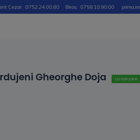
ent Cezar:
0752.24.00.80
Birou:
0758.10.90.00
prima.i
rdujeni Gheorghe Doja
La vanzare