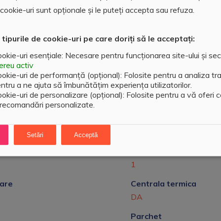
ookie-uri sunt opționale și le puteți accepta sau refuza.
 tipurile de cookie-uri pe care doriți să le acceptați:
okie-uri esențiale: Necesare pentru funcționarea site-ului și sec
reu activ
okie-uri de performanță (opțional): Folosite pentru a analiza traf
ntru a ne ajuta să îmbunătățim experiența utilizatorilor.
okie-uri de personalizare (opțional): Folosite pentru a vă oferi 
 recomandări personalizate.
Etaj
 Gheorghe Doja
2
Setări
Acceptă
ai
Numar balcoane
1
are
Centrala termica
DA
Parchet