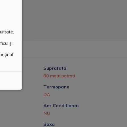
uritate.
icul și
conținut
Suprafata
80 metri patrati
Termopane
DA
Aer Conditionat
NU
Boxa