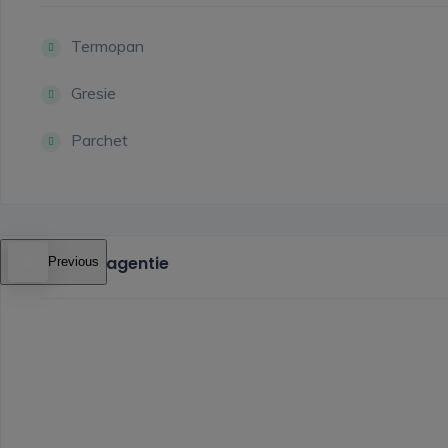
Termopan
Gresie
Parchet
Locatie agentie
Previous