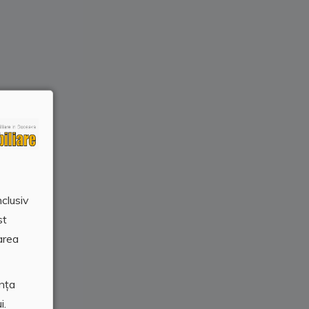
nclusiv
st
area
ența
i.