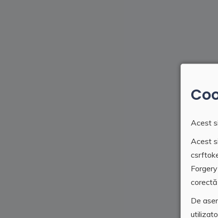
Coo
Acest si
Acest si
csrftok
Forgery
corectă 
De asem
utilizat