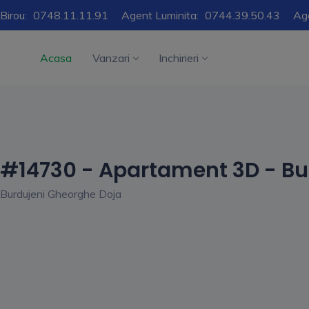
Birou:
0748.11.11.91
Agent Luminita:
0744.39.50.43
Ag
Acasa
Vanzari
Inchirieri
#14730 - Apartament 3D - Bu
Burdujeni Gheorghe Doja