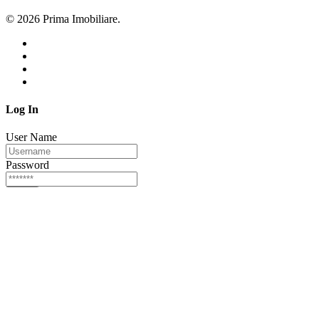
© 2026 Prima Imobiliare.
Log In
User Name
Password
Login
Or login via
Facebook
Twitter
Forgot password?
Sign Up