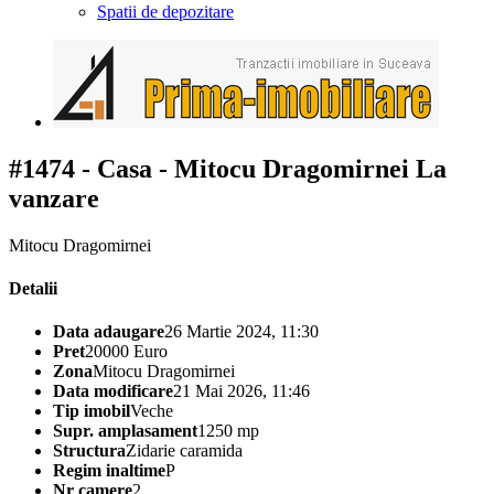
Spatii de depozitare
#1474 - Casa - Mitocu Dragomirnei
La
vanzare
Mitocu Dragomirnei
Detalii
Data adaugare
26 Martie 2024, 11:30
Pret
20000 Euro
Zona
Mitocu Dragomirnei
Data modificare
21 Mai 2026, 11:46
Tip imobil
Veche
Supr. amplasament
1250 mp
Structura
Zidarie caramida
Regim inaltime
P
Nr camere
2