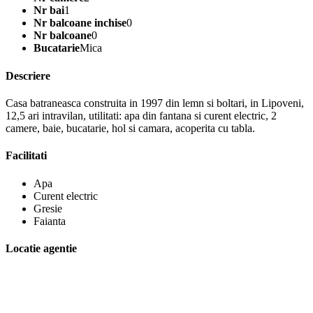
Nr bai
1
Nr balcoane inchise
0
Nr balcoane
0
Bucatarie
Mica
Descriere
Casa batraneasca construita in 1997 din lemn si boltari, in Lipoveni,
12,5 ari intravilan, utilitati: apa din fantana si curent electric, 2
camere, baie, bucatarie, hol si camara, acoperita cu tabla.
Facilitati
Apa
Curent electric
Gresie
Faianta
Locatie agentie