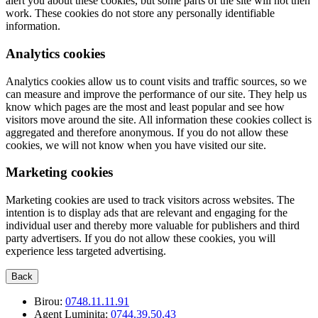
alert you about these cookies, but some parts of the site will not then
work. These cookies do not store any personally identifiable
information.
Analytics cookies
Analytics cookies allow us to count visits and traffic sources, so we
can measure and improve the performance of our site. They help us
know which pages are the most and least popular and see how
visitors move around the site. All information these cookies collect is
aggregated and therefore anonymous. If you do not allow these
cookies, we will not know when you have visited our site.
Marketing cookies
Marketing cookies are used to track visitors across websites. The
intention is to display ads that are relevant and engaging for the
individual user and thereby more valuable for publishers and third
party advertisers. If you do not allow these cookies, you will
experience less targeted advertising.
Back
Birou:
0748.11.11.91
Agent Luminita:
0744.39.50.43