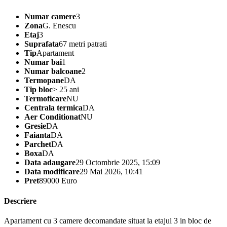
Numar camere
3
Zona
G. Enescu
Etaj
3
Suprafata
67 metri patrati
Tip
Apartament
Numar bai
1
Numar balcoane
2
Termopane
DA
Tip bloc
> 25 ani
Termoficare
NU
Centrala termica
DA
Aer Conditionat
NU
Gresie
DA
Faianta
DA
Parchet
DA
Boxa
DA
Data adaugare
29 Octombrie 2025, 15:09
Data modificare
29 Mai 2026, 10:41
Pret
89000 Euro
Descriere
Apartament cu 3 camere decomandate situat la etajul 3 in bloc de