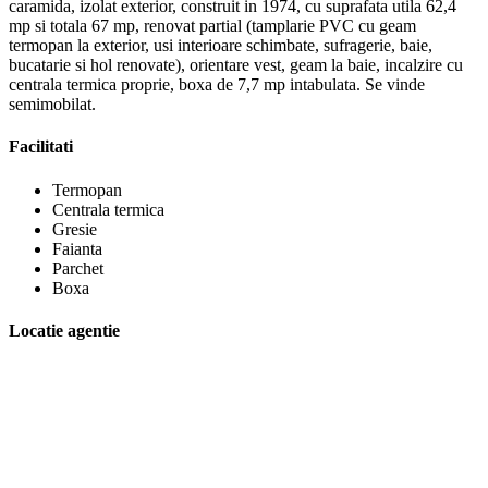
caramida, izolat exterior, construit in 1974, cu suprafata utila 62,4
mp si totala 67 mp, renovat partial (tamplarie PVC cu geam
termopan la exterior, usi interioare schimbate, sufragerie, baie,
bucatarie si hol renovate), orientare vest, geam la baie, incalzire cu
centrala termica proprie, boxa de 7,7 mp intabulata. Se vinde
semimobilat.
Facilitati
Termopan
Centrala termica
Gresie
Faianta
Parchet
Boxa
Locatie agentie