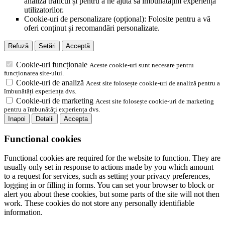
analiza traficul și pentru a ne ajuta să îmbunătățim experiența
utilizatorilor.
Cookie-uri de personalizare (opțional): Folosite pentru a vă
oferi conținut și recomandări personalizate.
Refuză
Setări
Acceptă
Cookie-uri funcționale
Aceste cookie-uri sunt necesare pentru
funcționarea site-ului.
Cookie-uri de analiză
Acest site folosește cookie-uri de analiză pentru a
îmbunătăți experiența dvs.
Cookie-uri de marketing
Acest site folosește cookie-uri de marketing
pentru a îmbunătăți experiența dvs.
Inapoi
Detalii
Accepta
Functional cookies
Functional cookies are required for the website to function. They are
usually only set in response to actions made by you which amount
to a request for services, such as setting your privacy preferences,
logging in or filling in forms. You can set your browser to block or
alert you about these cookies, but some parts of the site will not then
work. These cookies do not store any personally identifiable
information.