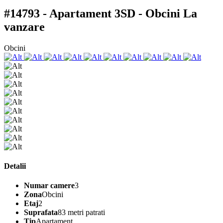
#14793 - Apartament 3SD - Obcini
La
vanzare
Obcini
Detalii
Numar camere
3
Zona
Obcini
Etaj
2
Suprafata
83 metri patrati
Tip
Apartament