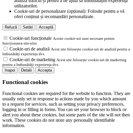
analiza traficul și pentru a ne ajuta să îmbunătățim experiența
utilizatorilor.
Cookie-uri de personalizare (opțional): Folosite pentru a vă
oferi conținut și recomandări personalizate.
Refuză
Setări
Acceptă
Cookie-uri funcționale
Aceste cookie-uri sunt necesare pentru
funcționarea site-ului.
Cookie-uri de analiză
Acest site folosește cookie-uri de analiză pentru a
îmbunătăți experiența dvs.
Cookie-uri de marketing
Acest site folosește cookie-uri de marketing
pentru a îmbunătăți experiența dvs.
Inapoi
Detalii
Accepta
Functional cookies
Functional cookies are required for the website to function. They are
usually only set in response to actions made by you which amount
to a request for services, such as setting your privacy preferences,
logging in or filling in forms. You can set your browser to block or
alert you about these cookies, but some parts of the site will not then
work. These cookies do not store any personally identifiable
information.