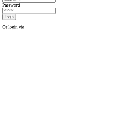
Password
Login
Or login via
Facebook
Twitter
Forgot password?
Sign Up
Sign Up
Or login via