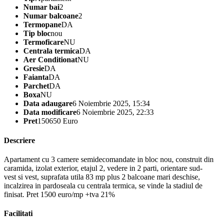
Numar bai
2
Numar balcoane
2
Termopane
DA
Tip bloc
nou
Termoficare
NU
Centrala termica
DA
Aer Conditionat
NU
Gresie
DA
Faianta
DA
Parchet
DA
Boxa
NU
Data adaugare
6 Noiembrie 2025, 15:34
Data modificare
6 Noiembrie 2025, 22:33
Pret
150650 Euro
Descriere
Apartament cu 3 camere semidecomandate in bloc nou, construit din
caramida, izolat exterior, etajul 2, vedere in 2 parti, orientare sud-
vest si vest, suprafata utila 83 mp plus 2 balcoane mari deschise,
incalzirea in pardoseala cu centrala termica, se vinde la stadiul de
finisat. Pret 1500 euro/mp +tva 21%
Facilitati