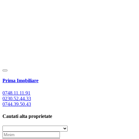
Prima Imobiliare
0748.11.11.91
0230.52.44.33
0744.39.50.43
Cautati alta proprietate