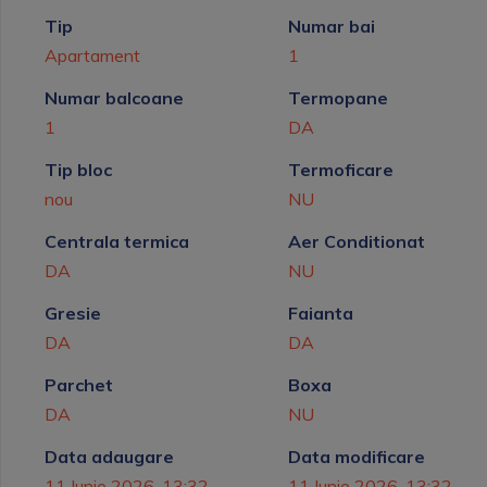
Tip
Numar bai
Apartament
1
Numar balcoane
Termopane
1
DA
Tip bloc
Termoficare
nou
NU
Centrala termica
Aer Conditionat
DA
NU
Gresie
Faianta
DA
DA
Parchet
Boxa
DA
NU
Data adaugare
Data modificare
11 Iunie 2026, 13:32
11 Iunie 2026, 13:32