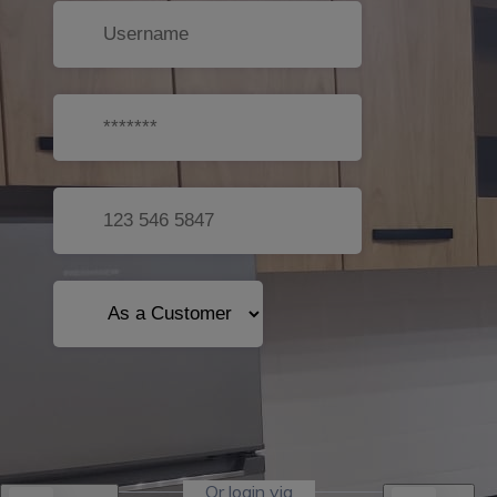
Sign Up
Or login via