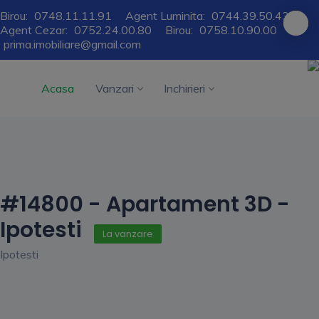
Birou:
0748.11.11.91
Agent Luminita:
0744.39.50.43
Agent Cezar:
0752.24.00.80
Birou:
0758.10.90.00
prima.imobiliare@gmail.com
Acasa
Vanzari
Inchirieri
#14800 - Apartament 3D -
Ipotesti
La vanzare
Ipotesti