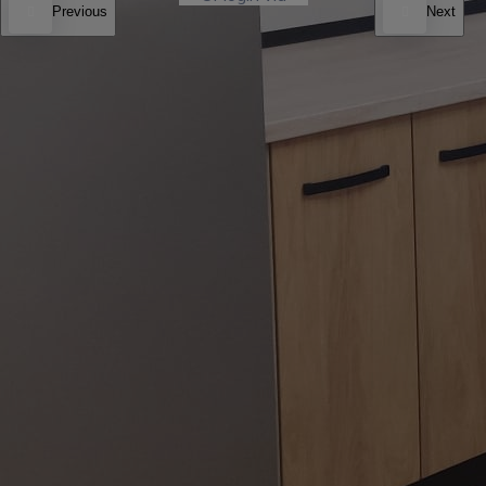
Previous
Next
Facebook
Twitter
Already Have An Account?
Go For LogIn