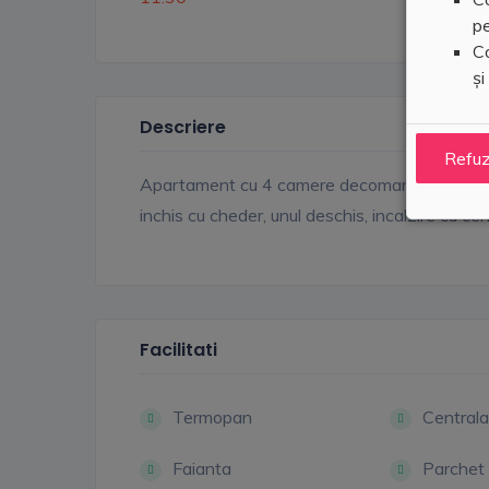
pe
Co
și
Descriere
Refu
Apartament cu 4 camere decomandate situat la
inchis cu cheder, unul deschis, incalzire cu 
Facilitati
Termopan
Centrala
Faianta
Parchet