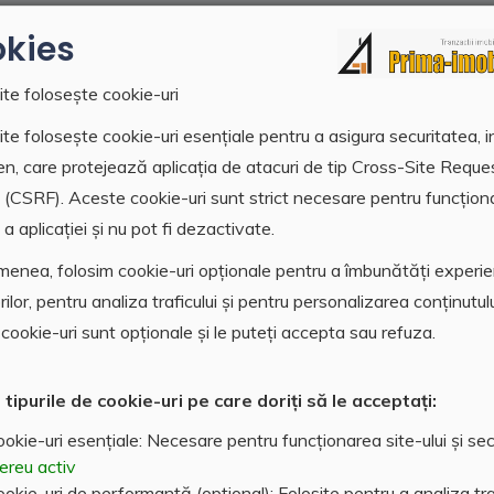
kies
ite folosește cookie-uri
te folosește cookie-uri esențiale pentru a asigura securitatea, i
Etaj
Suprafata
en, care protejează aplicația de atacuri de tip Cross-Site Reque
 2
2
80 metri patrati
 (CSRF). Aceste cookie-uri sunt strict necesare pentru funcțion
Numar balcoane
Termopane
a aplicației și nu pot fi dezactivate.
2
DA
enea, folosim cookie-uri opționale pentru a îmbunătăți experi
Centrala termica
Aer Conditionat
orilor, pentru analiza traficului și pentru personalizarea conținutulu
DA
NU
cookie-uri sunt opționale și le puteți accepta sau refuza.
Parchet
Boxa
DA
NU
 tipurile de cookie-uri pe care doriți să le acceptați:
Pret
okie-uri esențiale: Necesare pentru funcționarea site-ului și sec
6
95000 Euro
ereu activ
okie-uri de performanță (opțional): Folosite pentru a analiza traf