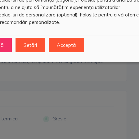
ntru a ne ajuta să îmbunătățim experiența utilizatorilor.
okie-uri de personalizare (opțional): Folosite pentru a vă oferi 
 recomandări personalizate.
ză
Setări
Acceptă
 etajul 2, suprafata utila 80 mp, 2 balcoane, unul
centrala termica, tamplarie PVC cu geam termopan.
 termica
Gresie