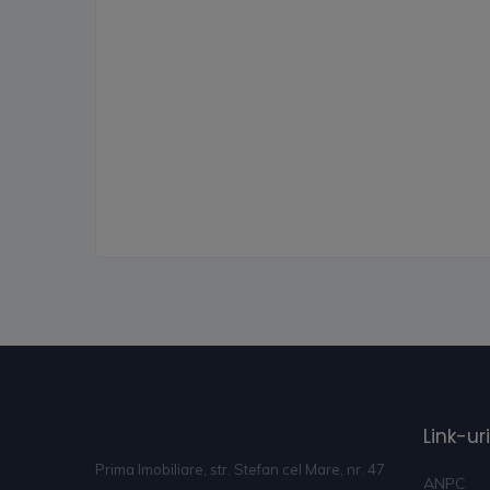
Link-uri
Prima Imobiliare, str. Stefan cel Mare, nr. 47
ANPC