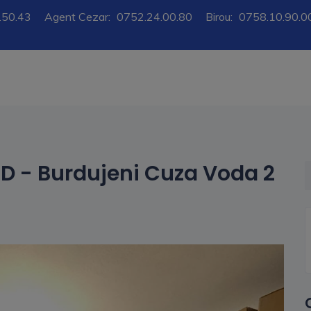
.50.43
Agent Cezar:
0752.24.00.80
Birou:
0758.10.90.0
D - Burdujeni Cuza Voda 2