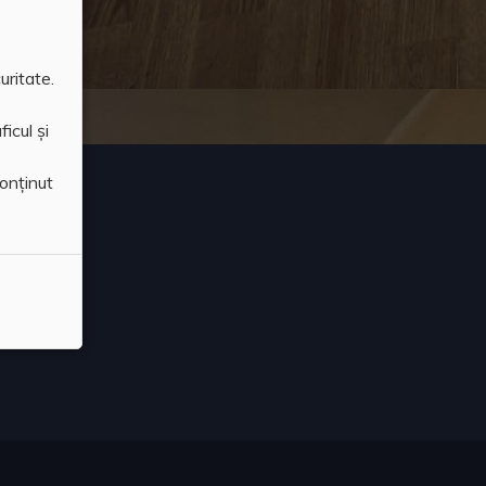
uritate.
icul și
conținut