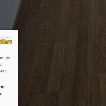
nclusiv
st
area
ența
i.