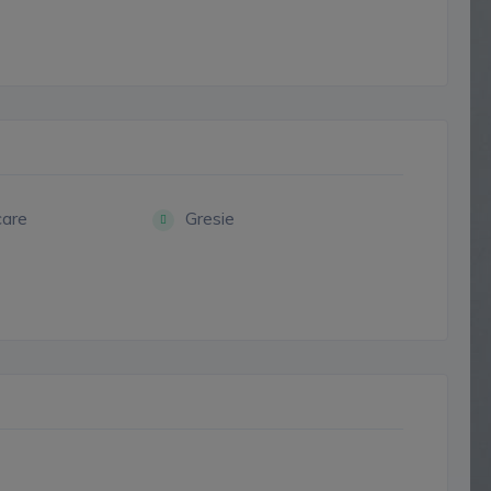
care
Gresie