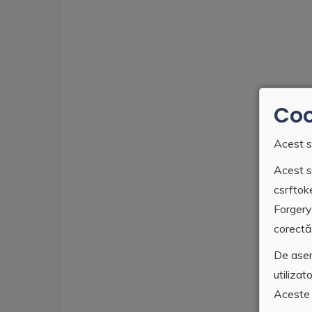
Coo
Acest s
Acest si
csrftok
Forgery
corectă 
De asem
utilizat
Aceste 