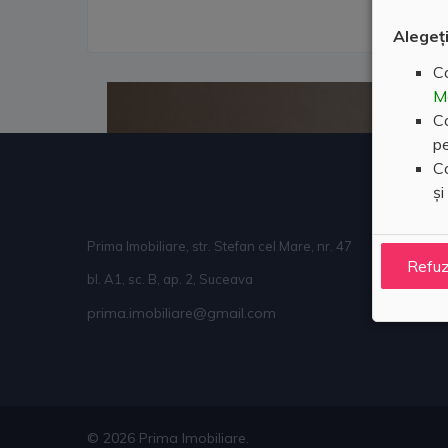
Alegeți
Co
M
Co
pe
Co
și
Link-uri
Prima Imobiliare, str. Stefan cel Mare, nr. 47
ANPC
Refu
bl. A1, sc. B, ap. 2, Suceava
prima.imobiliare@gmail.com
© 2026 Prima Imobiliare.