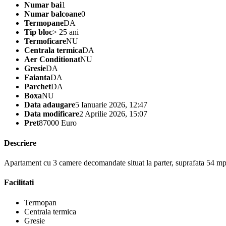
Numar bai
1
Numar balcoane
0
Termopane
DA
Tip bloc
> 25 ani
Termoficare
NU
Centrala termica
DA
Aer Conditionat
NU
Gresie
DA
Faianta
DA
Parchet
DA
Boxa
NU
Data adaugare
5 Ianuarie 2026, 12:47
Data modificare
2 Aprilie 2026, 15:07
Pret
87000 Euro
Descriere
Apartament cu 3 camere decomandate situat la parter, suprafata 54 mp, 
Facilitati
Termopan
Centrala termica
Gresie