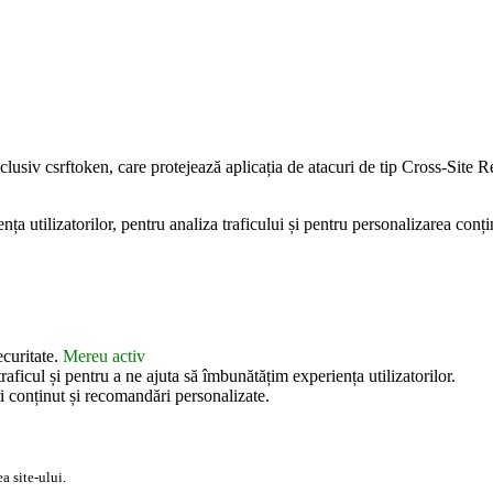
inclusiv csrftoken, care protejează aplicația de atacuri de tip Cross-Sit
 utilizatorilor, pentru analiza traficului și pentru personalizarea conțin
ecuritate.
Mereu activ
aficul și pentru a ne ajuta să îmbunătățim experiența utilizatorilor.
i conținut și recomandări personalizate.
a site-ului.