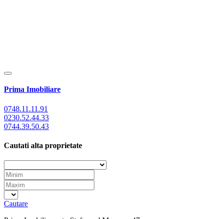
Prima Imobiliare
0748.11.11.91
0230.52.44.33
0744.39.50.43
Cautati alta proprietate
Cautare