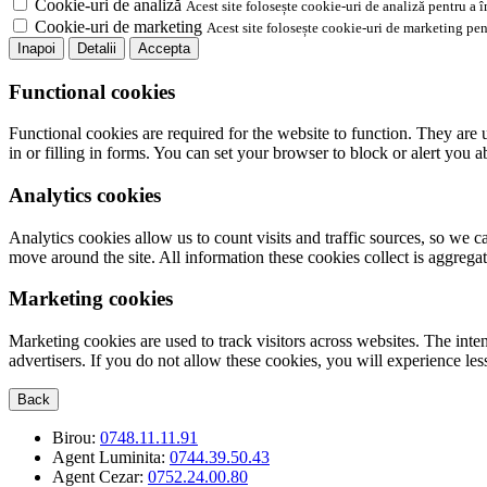
Cookie-uri de analiză
Acest site folosește cookie-uri de analiză pentru a 
Cookie-uri de marketing
Acest site folosește cookie-uri de marketing pen
Inapoi
Detalii
Accepta
Functional cookies
Functional cookies are required for the website to function. They are 
in or filling in forms. You can set your browser to block or alert you 
Analytics cookies
Analytics cookies allow us to count visits and traffic sources, so we
move around the site. All information these cookies collect is aggreg
Marketing cookies
Marketing cookies are used to track visitors across websites. The inten
advertisers. If you do not allow these cookies, you will experience less
Back
Birou:
0748.11.11.91
Agent Luminita:
0744.39.50.43
Agent Cezar:
0752.24.00.80