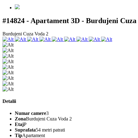
#14824 - Apartament 3D - Burdujeni Cuza
Burdujeni Cuza Voda 2
Detalii
Numar camere
3
Zona
Burdujeni Cuza Voda 2
Etaj
P
Suprafata
54 metri patrati
Tip
Apartament