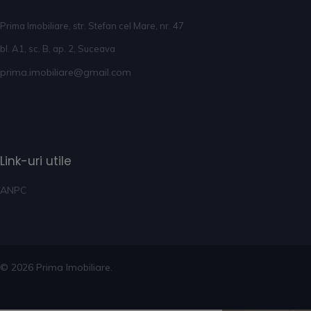
Prima Imobiliare, str. Stefan cel Mare, nr. 47
bl. A1, sc. B, ap. 2, Suceava
Previous
Next
prima.imobiliare@gmail.com
Link-uri utile
ANPC
© 2026 Prima Imobiliare.