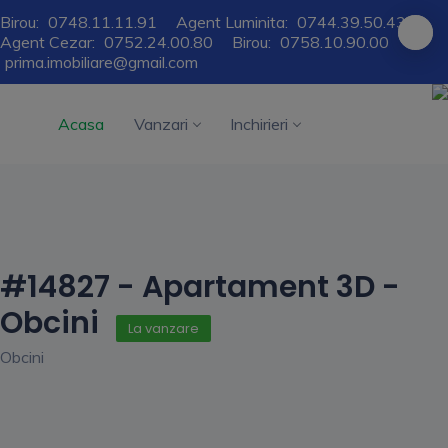
Birou:
0748.11.11.91
Agent Luminita:
0744.39.50.43
Agent Cezar:
0752.24.00.80
Birou:
0758.10.90.00
prima.imobiliare@gmail.com
Acasa
Vanzari
Inchirieri
#14827 - Apartament 3D -
Obcini
La vanzare
Obcini