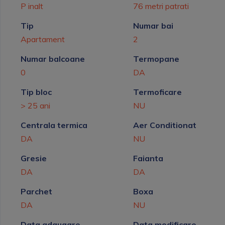
P inalt
76 metri patrati
Tip
Numar bai
Apartament
2
Numar balcoane
Termopane
0
DA
Tip bloc
Termoficare
> 25 ani
NU
Centrala termica
Aer Conditionat
DA
NU
Gresie
Faianta
DA
DA
Parchet
Boxa
DA
NU
Data adaugare
Data modificare