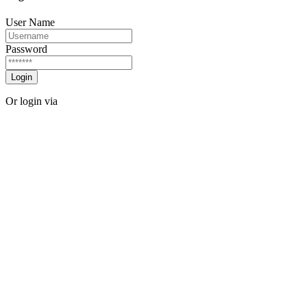
User Name
Password
Login
Or login via
Facebook
Twitter
Forgot password?
Sign Up
Sign Up