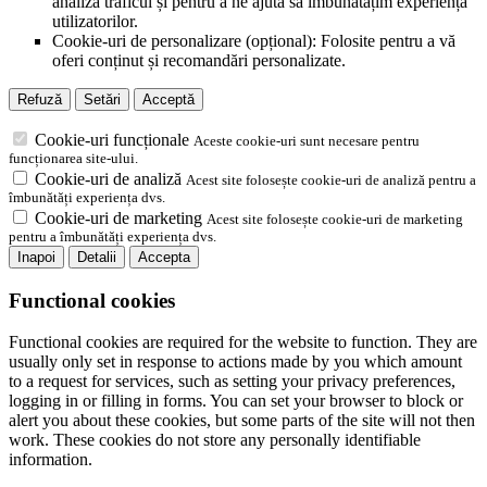
analiza traficul și pentru a ne ajuta să îmbunătățim experiența
utilizatorilor.
Cookie-uri de personalizare (opțional): Folosite pentru a vă
oferi conținut și recomandări personalizate.
Refuză
Setări
Acceptă
Cookie-uri funcționale
Aceste cookie-uri sunt necesare pentru
funcționarea site-ului.
Cookie-uri de analiză
Acest site folosește cookie-uri de analiză pentru a
îmbunătăți experiența dvs.
Cookie-uri de marketing
Acest site folosește cookie-uri de marketing
pentru a îmbunătăți experiența dvs.
Inapoi
Detalii
Accepta
Functional cookies
Functional cookies are required for the website to function. They are
usually only set in response to actions made by you which amount
to a request for services, such as setting your privacy preferences,
logging in or filling in forms. You can set your browser to block or
alert you about these cookies, but some parts of the site will not then
work. These cookies do not store any personally identifiable
information.