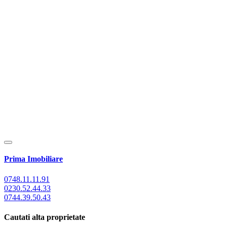
Prima Imobiliare
0748.11.11.91
0230.52.44.33
0744.39.50.43
Cautati alta proprietate