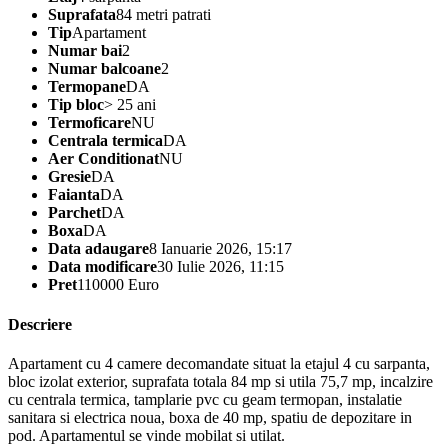
Suprafata
84 metri patrati
Tip
Apartament
Numar bai
2
Numar balcoane
2
Termopane
DA
Tip bloc
> 25 ani
Termoficare
NU
Centrala termica
DA
Aer Conditionat
NU
Gresie
DA
Faianta
DA
Parchet
DA
Boxa
DA
Data adaugare
8 Ianuarie 2026, 15:17
Data modificare
30 Iulie 2026, 11:15
Pret
110000 Euro
Descriere
Apartament cu 4 camere decomandate situat la etajul 4 cu sarpanta,
bloc izolat exterior, suprafata totala 84 mp si utila 75,7 mp, incalzire
cu centrala termica, tamplarie pvc cu geam termopan, instalatie
sanitara si electrica noua, boxa de 40 mp, spatiu de depozitare in
pod. Apartamentul se vinde mobilat si utilat.