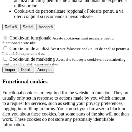
analiza traficul și pentru a ne ajuta să îmbunătățim experiența
utilizatorilor.
Cookie-uri de personalizare (opțional): Folosite pentru a vă
oferi conținut și recomandări personalizate.
Refuză
Setări
Acceptă
Cookie-uri funcționale
Aceste cookie-uri sunt necesare pentru
funcționarea site-ului.
Cookie-uri de analiză
Acest site folosește cookie-uri de analiză pentru a
îmbunătăți experiența dvs.
Cookie-uri de marketing
Acest site folosește cookie-uri de marketing
pentru a îmbunătăți experiența dvs.
Inapoi
Detalii
Accepta
Functional cookies
Functional cookies are required for the website to function. They are
usually only set in response to actions made by you which amount
to a request for services, such as setting your privacy preferences,
logging in or filling in forms. You can set your browser to block or
alert you about these cookies, but some parts of the site will not then
work. These cookies do not store any personally identifiable
information.