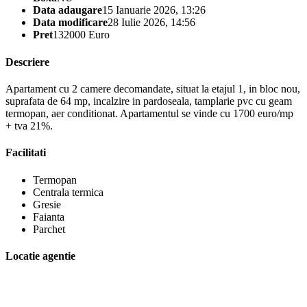
Data adaugare
15 Ianuarie 2026, 13:26
Data modificare
28 Iulie 2026, 14:56
Pret
132000 Euro
Descriere
Apartament cu 2 camere decomandate, situat la etajul 1, in bloc nou,
suprafata de 64 mp, incalzire in pardoseala, tamplarie pvc cu geam
termopan, aer conditionat. Apartamentul se vinde cu 1700 euro/mp
+ tva 21%.
Facilitati
Termopan
Centrala termica
Gresie
Faianta
Parchet
Locatie agentie