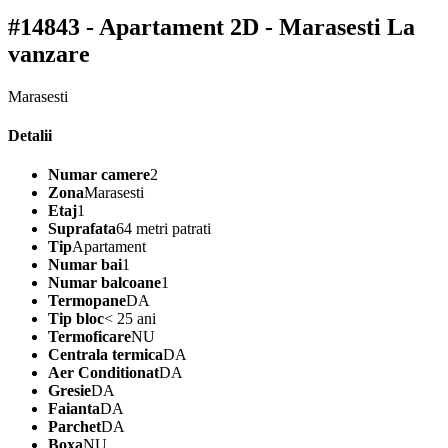
#14843 - Apartament 2D - Marasesti
La
vanzare
Marasesti
Detalii
Numar camere
2
Zona
Marasesti
Etaj
1
Suprafata
64 metri patrati
Tip
Apartament
Numar bai
1
Numar balcoane
1
Termopane
DA
Tip bloc
< 25 ani
Termoficare
NU
Centrala termica
DA
Aer Conditionat
DA
Gresie
DA
Faianta
DA
Parchet
DA
Boxa
NU